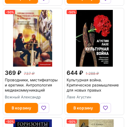
-50%
-50%
369
644
737
1 288
Проводники, мистифкаторы
Культурная война.
и еретики. Антропология
Критическое размышление
медиакоммуникаций
для новых правых
Вожный Александр
Лахе Агустин
В корзину
В корзину
-50%
-50%