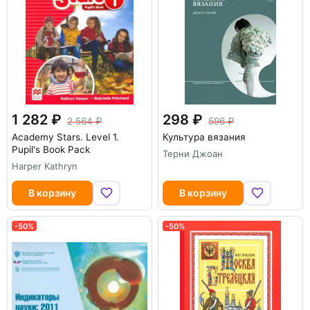
1 282
298
2 564
596
Academy Stars. Level 1.
Культура вязания
Pupil's Book Pack
Терни Джоан
Harper Kathryn
В корзину
В корзину
-50%
-50%