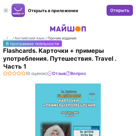
Открыть
Открыть в приложении
... /
... /
Английский язык
/
Прочие издания
В программе лояльности
Flashcards. Карточки + примеры
употребления. Путешествия. Travel .
Часть 1
(0 оценок)
Отзыв
Вопрос