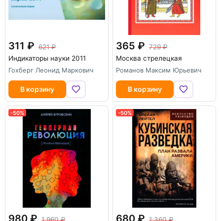
311
365
621
729
Индикаторы науки 2011
Москва стрелецкая
Гохберг Леонид Маркович
Романов Максим Юрьевич
В корзину
В корзину
-50%
-50%
980
680
1 960
1 360