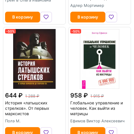
Грейгъ Ольга Ивановна
Адлер Мортимер
В корзину
В корзину
-50%
-50%
644
958
1 288
1 915
История «латышских
Глобальное управление и
стрелков». От первых
человек. Как выйти из
марксистов
матрицы
Полэ М.
Ефимов Виктор Алексеевич
В корзину
В корзину