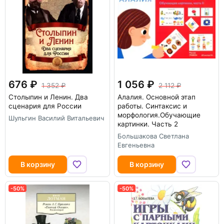
676
1 056
1 352
2 112
Столыпин и Ленин. Два
Алалия. Основной этап
сценария для России
работы. Синтаксис и
морфология.Обучающие
Шульгин Василий Витальевич
картинки. Часть 2
Большакова Светлана
Евгеньевна
В корзину
В корзину
-50%
-50%