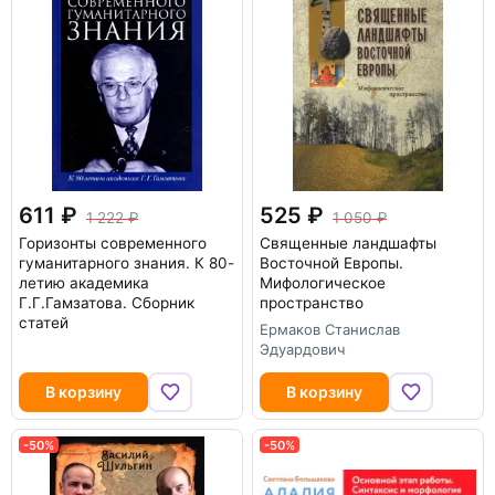
611
525
1 222
1 050
Горизонты современного
Священные ландшафты
гуманитарного знания. К 80-
Восточной Европы.
летию академика
Мифологическое
Г.Г.Гамзатова. Сборник
пространство
статей
Ермаков Станислав
Эдуардович
В корзину
В корзину
-50%
-50%