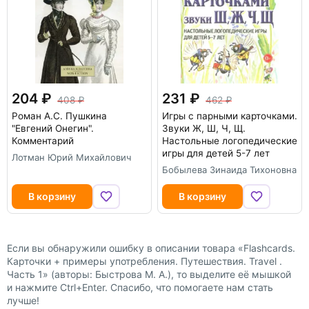
204
231
408
462
Роман А.С. Пушкина
Игры с парными карточками.
"Евгений Онегин".
Звуки Ж, Ш, Ч, Щ.
Комментарий
Настольные логопедические
игры для детей 5-7 лет
Лотман Юрий Михайлович
Бобылева Зинаида Тихоновна
В корзину
В корзину
Если вы обнаружили ошибку в описании товара «Flashcards.
Карточки + примеры употребления. Путешествия. Travel .
Часть 1» (авторы: Быстрова М. А.), то выделите её мышкой
и нажмите Ctrl+Enter. Спасибо, что помогаете нам стать
лучше!