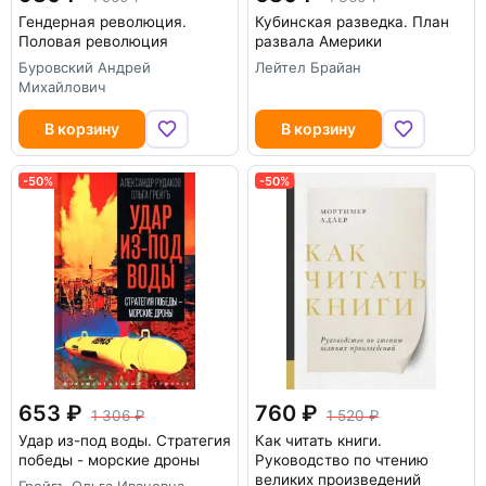
Гендерная революция.
Кубинская разведка. План
Половая революция
развала Америки
Буровский Андрей
Лейтел Брайан
Михайлович
В корзину
В корзину
-50%
-50%
653
760
1 306
1 520
Удар из-под воды. Стратегия
Как читать книги.
победы - морские дроны
Руководство по чтению
великих произведений