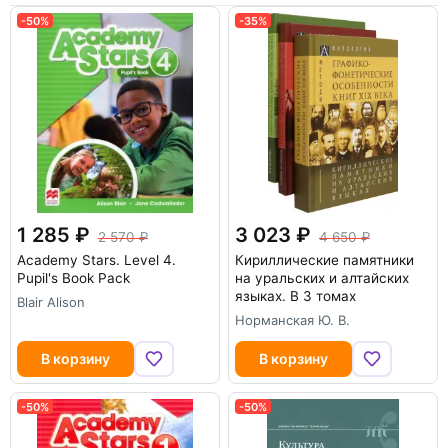
-50%
-35%
1 285
3 023
2 570
4 650
Academy Stars. Level 4.
Кириллические памятники
Pupil's Book Pack
на уральских и алтайских
языках. В 3 томах
Blair Alison
Норманская Ю. В.
В корзину
В корзину
-50%
-50%