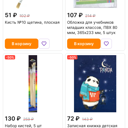
51
107
102
214
Кисть №10 щетина, плоская
Обложка для учебников
младших классов, ПВХ 80
мкм, 365х233 мм, 5 штук
В корзину
В корзину
-50%
-50%
130
72
259
143
Набор кистей, 5 шт
Записная книжка детская