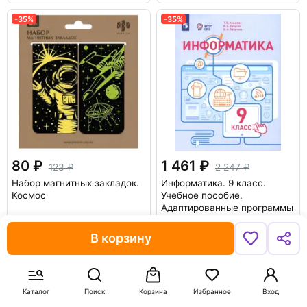
-35%
-35%
80
1 461
123
2 247
Набор магнитных закладок.
Информатика. 9 класс.
Космос
Учебное пособие.
Адаптированные программы
Алышева Татьяна Викторовна
В корзину
В корзину
В корзину
-50%
-30%
Каталог
Поиск
Корзина
Избранное
Вход