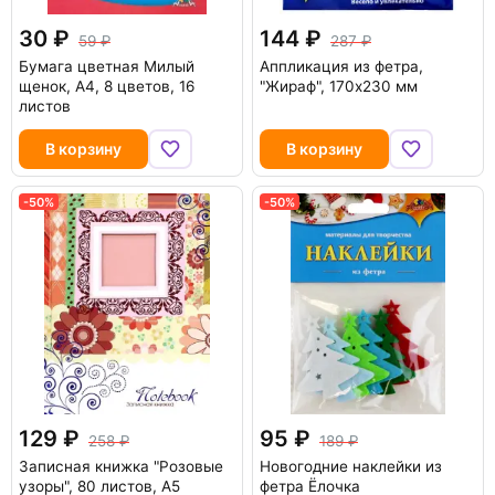
30
144
59
287
Бумага цветная Милый
Аппликация из фетра,
щенок, А4, 8 цветов, 16
"Жираф", 170х230 мм
листов
В корзину
В корзину
-50%
-50%
129
95
258
189
Записная книжка "Розовые
Новогодние наклейки из
узоры", 80 листов, А5
фетра Ёлочка