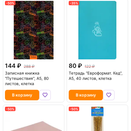
-50%
-35%
144
80
288
122
Записная книжка
Тетрадь "Евроформат. Кед",
"Путешествия", А5, 80
А5, 40 листов, клетка
листов, клетка
В корзину
В корзину
-50%
-50%