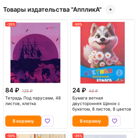
Товары издательства "АппликА"
-35%
-50%
84
24
128
48
Тетрадь Под парусами, 48
Бумага ветная
листов, клетка
двусторонняя Щенок с
букетом, 8 листов, 8 цветов
В корзину
В корзину
-50%
-35%