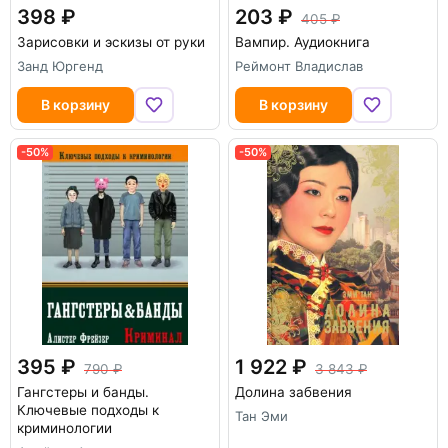
398
203
405
Зарисовки и эскизы от руки
Вампир. Аудиокнига
Занд Юргенд
Реймонт Владислав
В корзину
В корзину
-50%
-50%
395
1 922
790
3 843
Гангстеры и банды.
Долина забвения
Ключевые подходы к
Тан Эми
криминологии