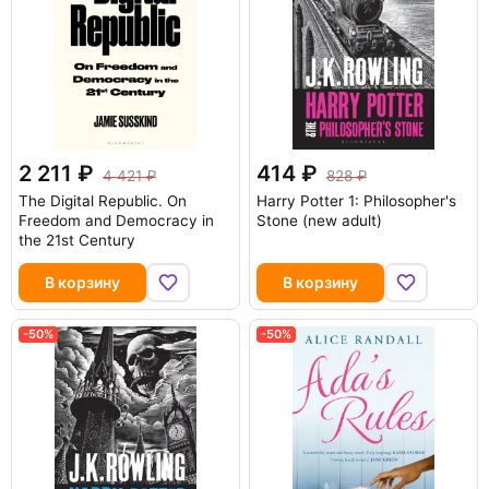
2 211
414
4 421
828
The Digital Republic. On
Harry Potter 1: Philosopher's
Freedom and Democracy in
Stone (new adult)
the 21st Century
В корзину
В корзину
-50%
-50%