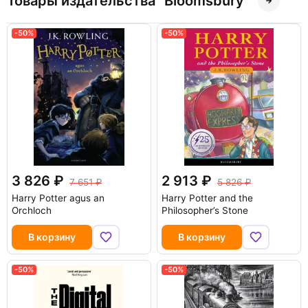
Товары издательства "Bloomsbury"
-50%
-50%
3 826
2 913
7 651
5 826
Harry Potter agus an
Harry Potter and the
Orchloch
Philosopher’s Stone
В корзину
В корзину
-50%
-50%