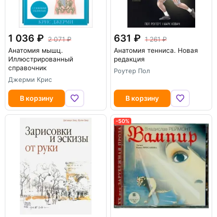
1 036
631
2 071
1 261
Анатомия мышц.
Анатомия тенниса. Новая
Иллюстрированный
редакция
справочник
Роутер Пол
Джерми Крис
В корзину
В корзину
-50%