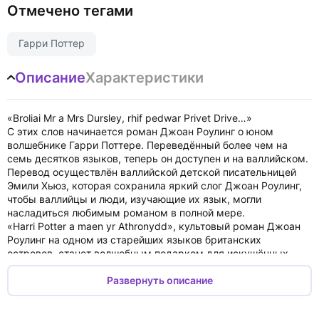
Отмечено тегами
Гарри Поттер
Описание
Характеристики
«Broliai Mr a Mrs Dursley, rhif pedwar Privet Drive…»
С этих слов начинается роман Джоан Роулинг о юном
волшебнике Гарри Поттере. Переведённый более чем на
семь десятков языков, теперь он доступен и на валлийском.
Перевод осуществлён валлийской детской писательницей
Эмили Хьюз, которая сохранила яркий слог Джоан Роулинг,
чтобы валлийцы и люди, изучающие их язык, могли
насладиться любимым романом в полной мере.
«Harri Potter a maen yr Athronydd», культовый роман Джоан
Роулинг на одном из старейших языков британских
островов, станет волшебным подарком для искушённых
ценителей творчества автора.
В 2001 году по книге снят одноимённый фильм.
Развернуть описание
Книга на валлийском языке.