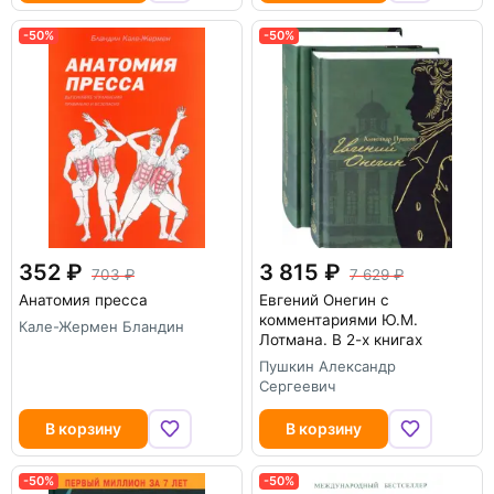
-50%
-50%
352
3 815
703
7 629
Анатомия пресса
Евгений Онегин с
комментариями Ю.М.
Кале-Жермен Бландин
Лотмана. В 2-х книгах
Пушкин Александр
Сергеевич
В корзину
В корзину
-50%
-50%