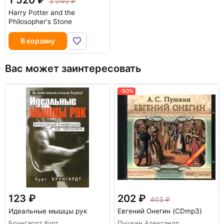
3 040
Harry Potter and the
Philosopher's Stone
В корзину
Вас может заинтересовать
-50%
123
202
403
Идеальные мышцы рук
Евгений Онегин (CDmp3)
Брунгардт Курт
Пушкин Александр