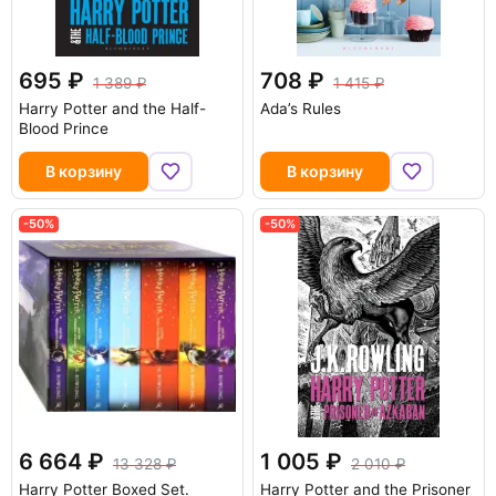
695
708
1 389
1 415
Harry Potter and the Half-
Ada’s Rules
Blood Prince
В корзину
В корзину
-50%
-50%
6 664
1 005
13 328
2 010
Harry Potter Boxed Set.
Harry Potter and the Prisoner