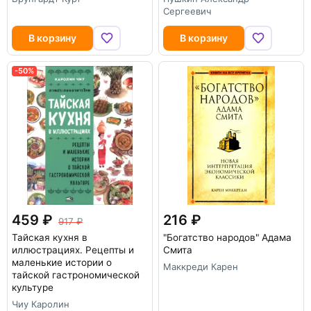
Сергеевич
В корзину
В корзину
-50%
459
216
917
Тайская кухня в
"Богатство народов" Адама
иллюстрациях. Рецепты и
Смита
маленькие истории о
Маккреди Карен
тайской гастрономической
культуре
Чиу Каролин