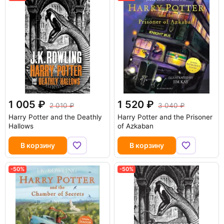
1 005
1 520
2 010
3 040
Harry Potter and the Deathly
Harry Potter and the Prisoner
Hallows
of Azkaban
В корзину
В корзину
-50%
-50%