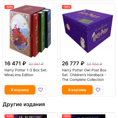
-50%
-50%
16 471
26 777
32 941
53 554
Harry Potter 1-3 Box Set.
Harry Potter Owl Post Box
MinaLima Edition
Set. Children’s Hardback -
The Complete Collection
В корзину
В корзину
Другие издания
-50%
-50%