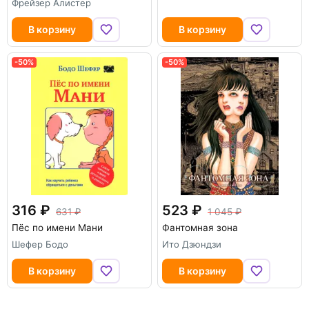
Фрейзер Алистер
В корзину
В корзину
-50%
-50%
316
523
631
1 045
Пёс по имени Мани
Фантомная зона
Шефер Бодо
Ито Дзюндзи
В корзину
В корзину