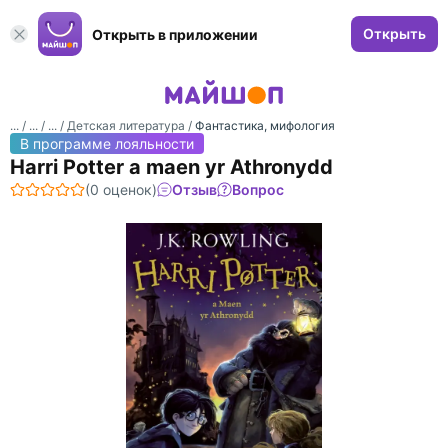
Открыть
Открыть в приложении
... /
... /
... /
Детская литература
/
Фантастика, мифология
В программе лояльности
Harri Potter a maen yr Athronydd
(0 оценок)
Отзыв
Вопрос