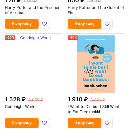
776
650
1 551
1 299
Harry Potter and the Prisoner
Harry Potter and the Goblet of
of Azkaban
Fire
В корзину
В корзину
-50%
-50%
1 528
1 910
3 055
3 820
Goodnight World
I Want to Die but I Still Want
to Eat Tteokbokki
В корзину
В корзину