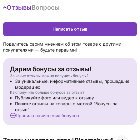
Broliai Mr a Mrs Dursley, rhif pedwar Privet Drive
Отзывы
Вопросы
The first words of J.K. Rowling's timeless classic are familiar to
readers the world over as 'Mr and Mrs Dursley, of number four,
Privet Drive ...' Learners and lovers of the Welsh language will
Написать отзыв
delight in Emily Huws's sparkling Welsh language translation of
Harry Potter and the Philosopher's Stone, which perfectly
captures the wit and invention of the original, now reissued with
Поделитесь своим мнением об этом товаре с другими
stunning new cover art from Jonny Duddle.
покупателями — будьте первыми!
Дарим бонусы за отзывы!
За какие отзывы можно получить бонусы?
За уникальные, информативные отзывы, прошедшие
модерацию
Как получить больше бонусов за отзыв?
Публикуйте фото или видео к отзыву
Пишите отзывы на товары с меткой "Бонусы за
отзыв"
Правила начисления бонусов