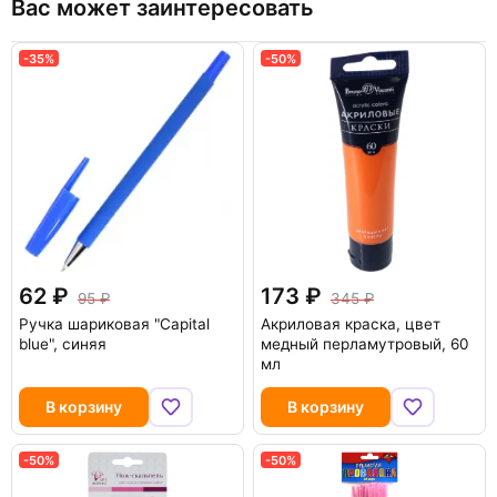
Вас может заинтересовать
-35%
-50%
62
173
95
345
Ручка шариковая "Capital
Акриловая краска, цвет
blue", синяя
медный перламутровый, 60
мл
В корзину
В корзину
-50%
-50%