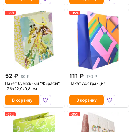
-35%
-35%
52
111
80
170
Пакет бумажный "Жирафы",
Пакет Абстракция
17,8х22,9х9,8 см
В корзину
В корзину
-35%
-35%