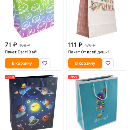
71
111
108
170
Пакет Бэст! Хай!
Пакет От всей души!
В корзину
В корзину
-35%
-35%