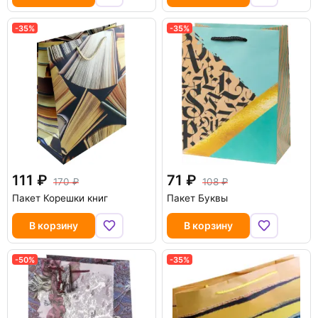
-35%
-35%
111
71
170
108
Пакет Корешки книг
Пакет Буквы
В корзину
В корзину
-50%
-35%