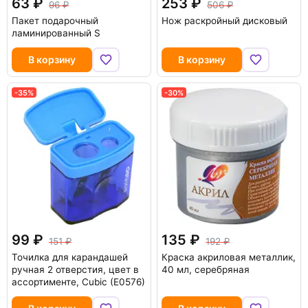
63
253
96
506
Пакет подарочный
Нож раскройный дисковый
ламинированный S
В корзину
В корзину
-35%
-30%
99
135
151
192
Точилка для карандашей
Краска акриловая металлик,
ручная 2 отверстия, цвет в
40 мл, серебряная
ассортименте, Cubic (E0576)