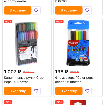
ассортименте
(506300)
В корзину
В корзину
-50%
-50%
1 007
198
2 013
396
Капиллярные ручки Graph
Фломастеры "Color peps
Peps 20 цветов
ocean", 6 цветов
В корзину
В корзину
-35%
-50%