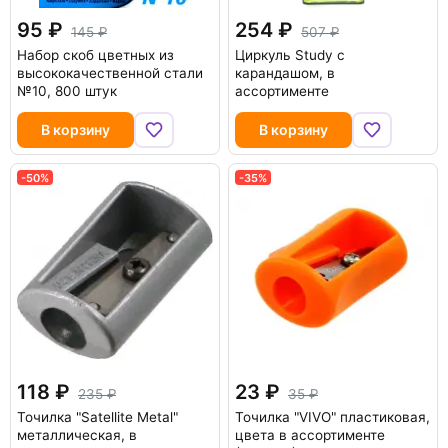
95
254
145
507
Набор скоб цветных из
Циркуль Study с
высококачественной стали
карандашом, в
№10, 800 штук
ассортименте
В корзину
В корзину
-50%
-35%
118
23
235
35
Точилка "Satellite Metal"
Точилка "VIVO" пластиковая,
металлическая, в
цвета в ассортименте