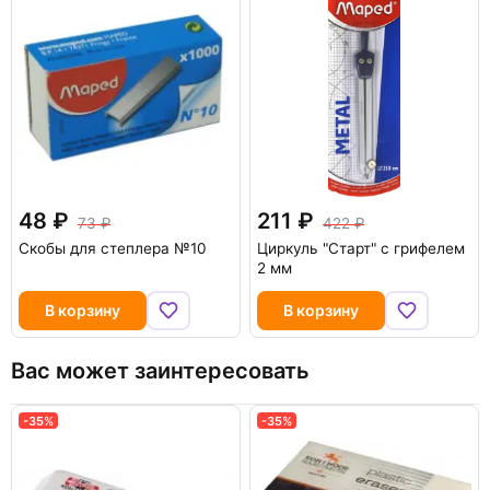
48
211
73
422
Скобы для степлера №10
Циркуль "Старт" с грифелем
2 мм
В корзину
В корзину
Вас может заинтересовать
-35%
-35%