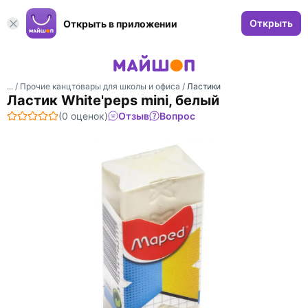
Открыть
Открыть в приложении
... /
Прочие канцтовары для школы и офиса
/
Ластики
Ластик White'peps mini, белый
(0 оценок)
Отзыв
Вопрос