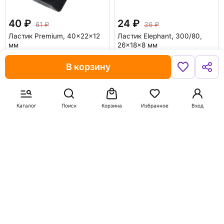
40
24
61
36
Ластик Premium, 40x22x12
Ластик Elephant, 300/80,
мм
26x18x8 мм
В корзину
В корзину
В корзину
-30%
-35%
Каталог
Поиск
Корзина
Избранное
Вход
132
26
188
40
Мелки восковые Классика,
Ластик Deli, каучук, белый
круглые, 12 цветов