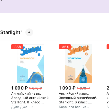
в"
tarlight"
-35%
-35%
1 090
1 090
1 676
1 676
Английский язык.
Английский язык.
А
Звездный английский.
Звездный английский.
к
Starlight. 8 класс.
Starlight. 6 класс.
У
Рабочая тетрадь
Углубленный уровень.
Дули Дженни
Баранова Ксения
Б