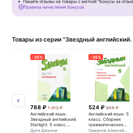
Пишите отзывы на товары с меткой "Бонусы за отзы
Правила начисления бонусов
Товары из серии "Звездный английский. S
-35%
-35%
788
524
1 212
806
Английский язык.
Английский язык. 5
Звездный английский.
класс. Сборник
Starlight. 5 класс.
грамматических
Рабочая тетрадь.
упражнений
Дули Дженни
Смирнов Алексей