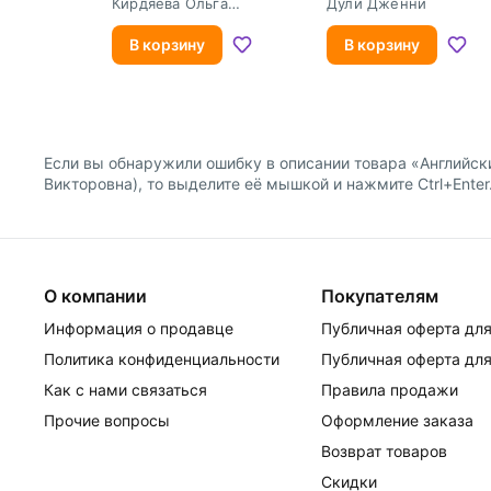
Тренировочные
Контрольные задани
Кирдяева Ольга
Дули Дженни
упражнения в
Ивановна
формате ОГЭ (ГИА)
В корзину
В корзину
Если вы обнаружили ошибку в описании товара «Английск
Викторовна), то выделите её мышкой и нажмите Ctrl+Enter
О компании
Покупателям
Информация о продавце
Публичная оферта для
Политика конфиденциальности
Публичная оферта для
Как с нами связаться
Правила продажи
Прочие вопросы
Оформление заказа
Возврат товаров
Скидки