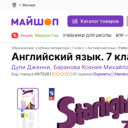
г. Москва
Каталог товаров
Акции
Майшоп.Гид
УЧЕБНИКИ ДЛЯ ШКОЛЫ
ВПР 
Образование, учебная литература
/
7 класс
/
Английский язык
/
Рабоч
Английский язык. 7 к
Дули Дженни
,
Баранова Ксения Михайл
Код товара:
4979261
(0 оценок)
Оценить
Напис