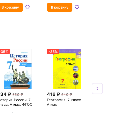
ихайловна
грамматических
Константин
Вячеславович
упражнений
В корзину
В корзину
-35%
-35%
234
416
359
640
стория России. 7
География. 7 класс.
ласс. Атлас. ФГОС
Атлас