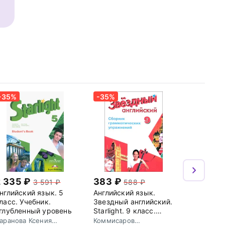
-35%
-35%
2 335
383
3 591
588
нглийский язык. 5
Английский язык.
ласс. Учебник.
Звездный английский.
глубленный уровень
Starlight. 9 класс.
Сборник
аранова Ксения
Коммисаров