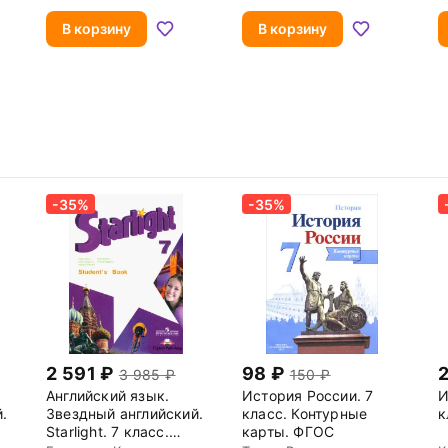
Рабочая тетрадь.
Михайловна
М
ФГОС
В корзину
В корзину
-35%
-35%
2 591
98
3 985
150
Английский язык.
История России. 7
И
.
Звездный английский.
класс. Контурные
к
Starlight. 7 класс.
карты. ФГОС