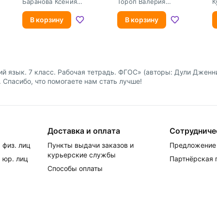
я
Учебник. Углубленный
Баранова Ксения
Тороп Валерия
К
уровень. ФГОС
Михайловна
Валерьевна
В
В корзину
В корзину
ий язык. 7 класс. Рабочая тетрадь. ФГОС» (авторы: Дули Дженн
. Спасибо, что помогаете нам стать лучше!
Доставка и оплата
Сотрудниче
 физ. лиц
Пункты выдачи заказов и
Предложение 
курьерские службы
 юр. лиц
Партнёрская
Способы оплаты