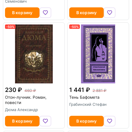
Семенович
В корзину
В корзину
-50%
-50%
230
1 441
460
2 881
Отон-лучник. Роман,
Тень Бафомета
повести
Грабинский Стефан
Дюма Александр
В корзину
В корзину