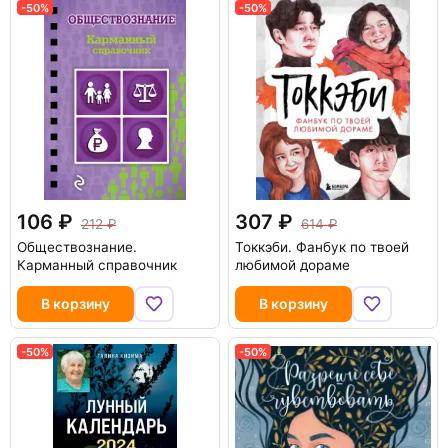
-50%
-50%
106
307
212
614
Обществознание.
Токкэби. Фанбук по твоей
Карманный справочник
любимой дораме
В корзину
В корзину
-50%
-50%