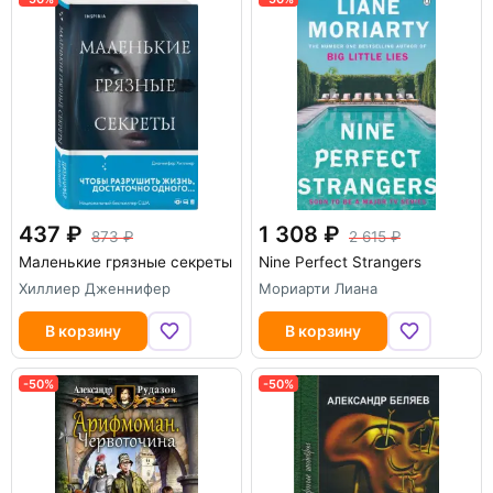
437
1 308
873
2 615
Маленькие грязные секреты
Nine Perfect Strangers
Хиллиер Дженнифер
Мориарти Лиана
В корзину
В корзину
-50%
-50%