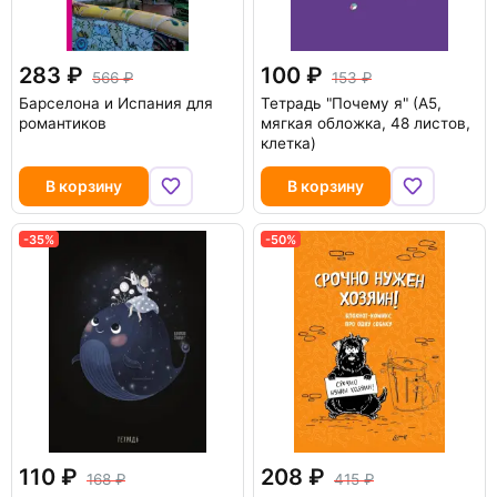
283
100
566
153
Барселона и Испания для
Тетрадь "Почему я" (А5,
романтиков
мягкая обложка, 48 листов,
клетка)
В корзину
В корзину
-35%
-50%
110
208
168
415