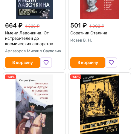
664
501
1 328
1 002
Имени Лавочкина. От
Соратник Сталина
истребителей до
Исаев В. Н.
космических аппаратов
Арлазоров Михаил Саулович
В корзину
В корзину
-50%
-50%