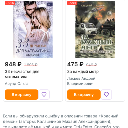
-50%
-50%
948
475
1 896
949
33 несчастья для
За каждый метр
математика
Лисьев Андрей
Арунд Ольга
Владимирович
В корзину
В корзину
Если вы обнаружили ошибку в описании товара «Красный
демон» (авторы: Калашников Михаил Александрович),
то выделите её мышкой и нажмите Ctrl+Enter. Спасибо, что