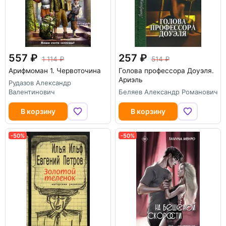
557
257
1 114
514
Арифмоман 1. Червоточина
Голова профессора Доуэля.
Ариэль
Рудазов Александр
Валентинович
Беляев Александр Романович
В корзину
В корзину
-50%
-50%