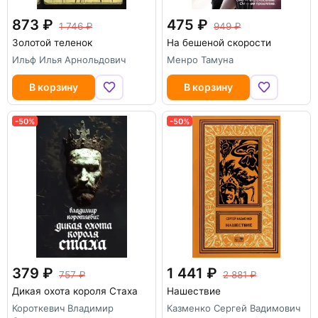
873
475
1 746
949
Золотой теленок
На бешеной скорости
Ильф Илья Арнольдович
Менро Тамуна
В корзину
В корзину
-50%
-50%
379
1 441
757
2 881
Дикая охота короля Стаха
Нашествие
Короткевич Владимир
Казменко Сергей Вадимович