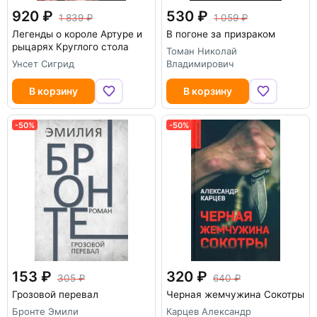
920
530
1 839
1 059
Легенды о короле Артуре и
В погоне за призраком
рыцарях Круглого стола
Томан Николай
Унсет Сигрид
Владимирович
В корзину
В корзину
-50%
-50%
153
320
305
640
Грозовой перевал
Черная жемчужина Сокотры
Бронте Эмили
Карцев Александр