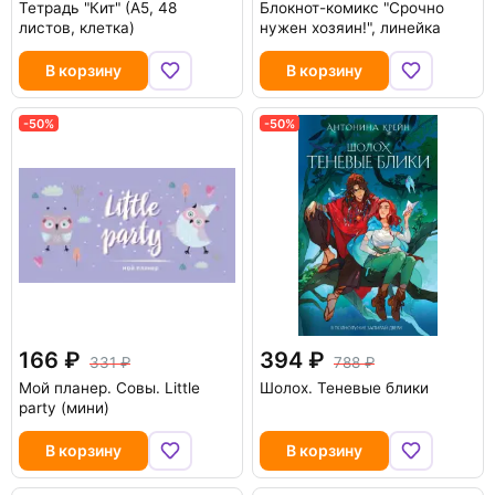
Тетрадь "Кит" (А5, 48
Блокнот-комикс "Срочно
листов, клетка)
нужен хозяин!", линейка
В корзину
В корзину
-50%
-50%
166
394
331
788
Мой планер. Совы. Little
Шолох. Теневые блики
party (мини)
В корзину
В корзину