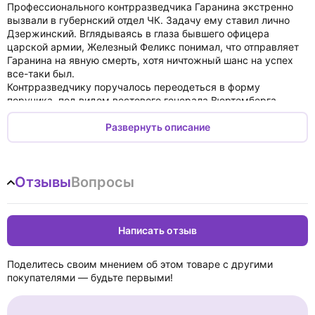
Профессионального контрразведчика Гаранина экстренно
вызвали в губернский отдел ЧК. Задачу ему ставил лично
Дзержинский. Вглядываясь в глаза бывшего офицера
царской армии, Железный Феликс понимал, что отправляет
Гаранина на явную смерть, хотя ничтожный шанс на успех
все-таки был.
Контрразведчику поручалось переодеться в форму
поручика, под видом вестового генерала Вюртемберга
проникнуть в расположение кадетского войска и передать
командованию «секретный пакет» с дезинформацией.
Развернуть описание
Если кадеты клюнут на приманку, то красные смогут
разбить их, а заодно и корпус Вюртемберга.
Лишь бы никто из белогвардейцев случайно не узнал в
Отзывы
Вопросы
Гаранине сотрудника спецназа Дзержинского…
Чужой среди своих отправляется к своим, ставшим чужими.
Написать отзыв
Поделитесь своим мнением об этом товаре с другими
покупателями — будьте первыми!