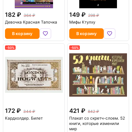
182
149
364
298
Девочка Красная Тапочка
Мифы Ктулху
В корзину
В корзину
-50%
-50%
172
421
344
842
Кардхолдер. Билет
Плакат со скретч-слоем. 52
книги, которые изменили
мир