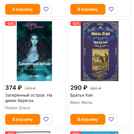
В корзину
В корзину
-50%
-50%
374
290
748
580
Затерянный остров. На
Братья Кип
диких берегах
Верн Жюль
Лорен Ольга
В корзину
В корзину
-50%
-50%