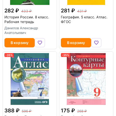
282
281
433
431
История России. 8 класс.
География. 5 класс. Атлас.
Рабочая тетрадь
ФГОС
Данилов Александр
Анатольевич
В корзину
В корзину
-35%
-35%
388
175
596
268