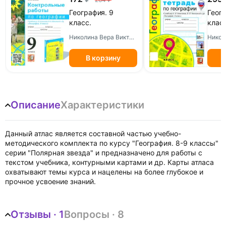
География. 9
Геогр
класс.
клас
Контрольные
тетр
Николина Вера Викторовна
работы к учебнику
комп
А. И. Алексеева, В.
конту
В корзину
В. Николиной и др.
учебн
Алекс
Никол
Описание
Характеристики
Данный атлас является составной частью учебно-
методического комплекта по курсу "География. 8-9 классы"
серии "Полярная звезда" и предназначено для работы с
текстом учебника, контурными картами и др. Карты атласа
охватывают темы курса и нацелены на более глубокое и
прочное усвоение знаний.
Отзывы · 1
Вопросы · 8