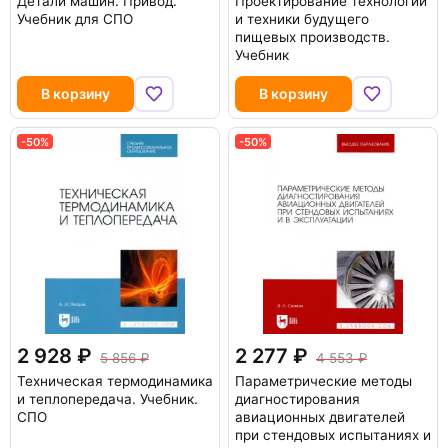
Детали машин. Привод.
Проектирование технологий
Учебник для СПО
и техники будущего
пищевых производств.
Учебник
В корзину
В корзину
-50%
-50%
2 928
2 277
5 856
4 553
Техническая термодинамика
Параметрические методы
и теплопередача. Учебник.
диагностирования
СПО
авиационных двигателей
при стендовых испытаниях и