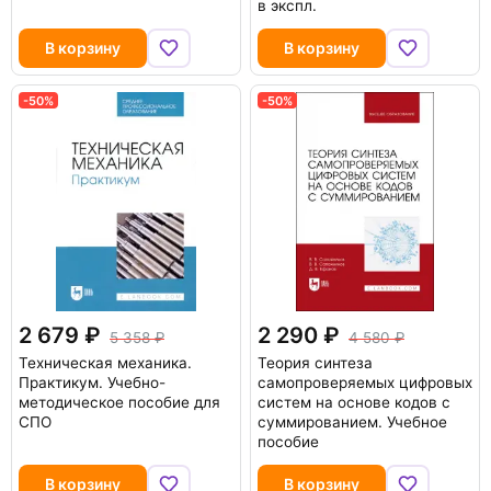
в экспл.
В корзину
В корзину
-50%
-50%
2 679
2 290
5 358
4 580
Техническая механика.
Теория синтеза
Практикум. Учебно-
самопроверяемых цифровых
методическое пособие для
систем на основе кодов с
СПО
суммированием. Учебное
пособие
В корзину
В корзину