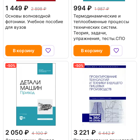
1 449
994
2 898
1 987
Основы волноводной
Термодинамические и
фотоники. Учебное пособие
теплообменные процессы
для вузов
технических систем.
Теория, задачи,
упражнения, тесты.СПО
В корзину
В корзину
-50%
-50%
2 050
3 221
4 100
6 442