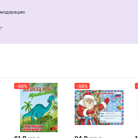
е модерацию
в"
-50%
-50%