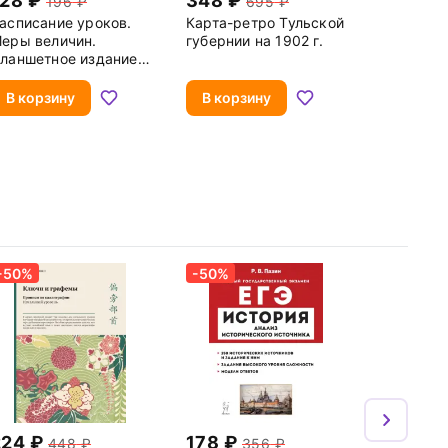
128
348
196
695
асписание уроков.
Карта-ретро Тульской
еры величин.
губернии на 1902 г.
ланшетное издание с
аркером
В корзину
В корзину
-50%
-50%
224
178
448
356