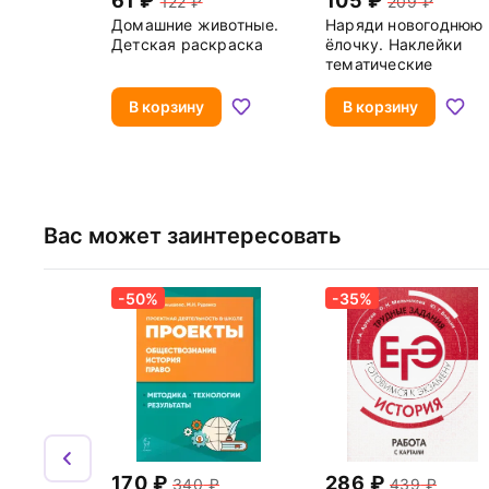
61
105
122
209
Домашние животные.
Наряди новогоднюю
Детская раскраска
ёлочку. Наклейки
тематические
В корзину
В корзину
Вас может заинтересовать
-50%
-35%
170
286
340
439