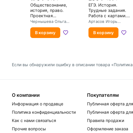
Обществознание,
ЕГЭ. История.
история, право.
Трудные задания.
Проектная
Работа с картами.
деятельность в
Учебное пособие
Чернышева Ольга
Артасов Игорь
школе. Методика,
Александровна
Анатольевич
технология,
В корзину
В корзину
результаты
Если вы обнаружили ошибку в описании товара «Политика.
О компании
Покупателям
Информация о продавце
Публичная оферта для
Политика конфиденциальности
Публичная оферта для
Как с нами связаться
Правила продажи
Прочие вопросы
Оформление заказа