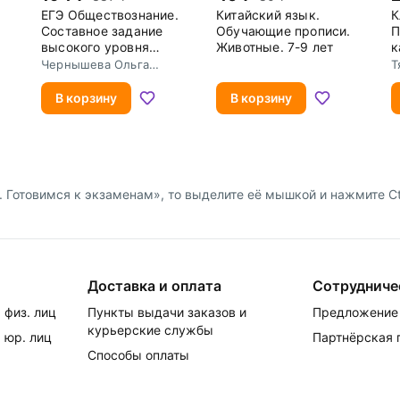
ЕГЭ Обществознание.
Китайский язык.
К
Составное задание
Обучающие прописи.
П
высокого уровня
Животные. 7-9 лет
к
сложности.
Н
Чернышева Ольга
Т
Подготовка доклада
Александровна
по заданной теме
В корзину
В корзину
 Готовимся к экзаменам», то выделите её мышкой и нажмите Ctrl
Доставка и оплата
Сотрудниче
 физ. лиц
Пункты выдачи заказов и
Предложение 
курьерские службы
 юр. лиц
Партнёрская
Способы оплаты