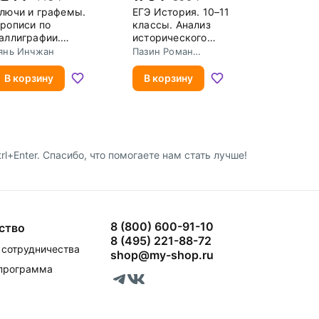
лючи и графемы.
ЕГЭ История. 10–11
рописи по
классы. Анализ
аллиграфии.
исторического
ачальный уровень
источника
янь Инчжан
Пазин Роман
Викторович
В корзину
В корзину
+Enter. Спасибо, что помогаете нам стать лучше!
8 (800) 600-91-10
ство
8 (495) 221-88-72
сотрудничества
shop@my-shop.ru
 программа