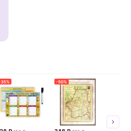
-35%
-50%