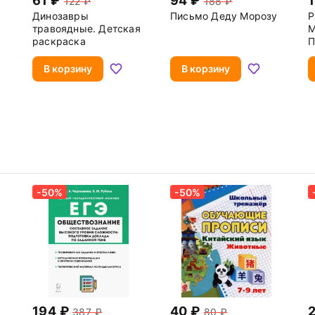
61
94
122
188
Динозавры
Письмо Деду Морозу
Р
травоядные. Детская
М
раскраска
П
м
В корзину
В корзину
-50%
-50%
194
40
387
80