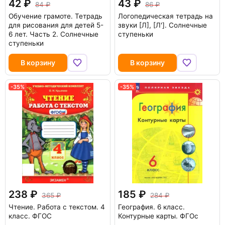
42
43
84
86
Обучение грамоте. Тетрадь
Логопедическая тетрадь на
для рисования для детей 5-
звуки [Л], [Л']. Солнечные
6 лет. Часть 2. Солнечные
ступеньки
ступеньки
В корзину
В корзину
-35%
-35%
238
185
365
284
Чтение. Работа с текстом. 4
География. 6 класс.
класс. ФГОС
Контурные карты. ФГОс