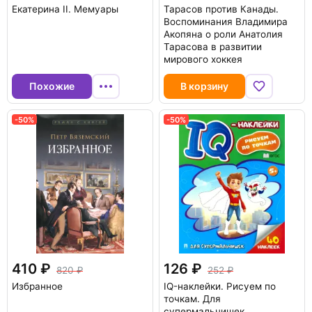
Екатерина II. Мемуары
Тарасов против Канады.
Воспоминания Владимира
Акопяна о роли Анатолия
Тарасова в развитии
мирового хоккея
Похожие
В корзину
-50%
-50%
410
126
820
252
Избранное
IQ-наклейки. Рисуем по
точкам. Для
супермальчишек