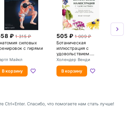
658
505
1 315
1 009
натомия силовых
Ботаническая
ренировок с гирями
иллюстрация с
удовольствием.
Пошаговое
артл Майкл
Холендер Венди
руководство по
изображению цветов,
В корзину
В корзину
листьев
Ctrl+Enter. Спасибо, что помогаете нам стать лучше!
8 (800) 600-91-10
ство