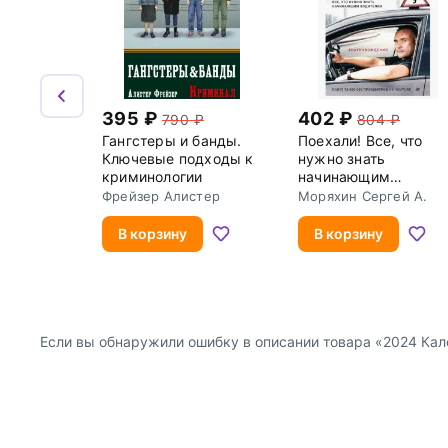
395
402
790
804
Гангстеры и банды.
Поехали! Все, что
Ключевые подходы к
нужно знать
криминологии
начинающим
водителям
Фрейзер Алистер
Моряхин Сергей А.
В корзину
В корзину
Если вы обнаружили ошибку в описании товара «2024 Кале
О компании
Покупателям