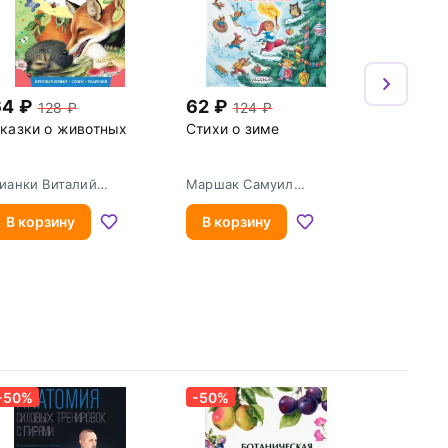
64
62
128
124
казки о животных
Стихи о зиме
ианки Виталий
Маршак Самуил
алентинович
Яковлевич
В корзину
В корзину
-50%
-50%