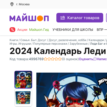
г. Москва
Каталог товаров
Акции
Майшоп.Гид
УЧЕБНИКИ ДЛЯ ШКОЛЫ
ВПР 
Книги
/
Семья. Быт. Досуг
/
Досуг, развлечения, хобби
/
Календари
/
Игры. Игрушки
/
Популярные персонажи
/
Зарубежные
/
Леди Баг и 
2024 Календарь Леди 
Код товара:
4996769
(0 оценок)
Оценить
Напис