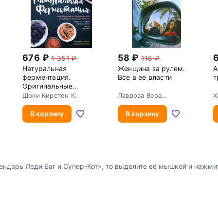
676
58
1 351
116
Натуральная
Женщина за рулем.
А
ферментация.
Все в ее власти
т
Оригинальные
авторские рецепты
Шоки Кирстен К.
Лаврова Вера
Х
квашения 64 овощей
Федоровна
и фруктов
В корзину
В корзину
ндарь Леди Баг и Супер-Кот», то выделите её мышкой и нажмите 
Доставка и оплата
Сотрудниче