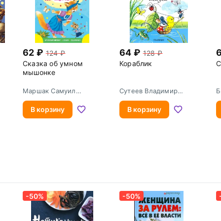
62
64
124
128
Сказка об умном
Кораблик
С
мышонке
Маршак Самуил
Сутеев Владимир
Б
Яковлевич
Григорьевич
В
В корзину
В корзину
-50%
-50%