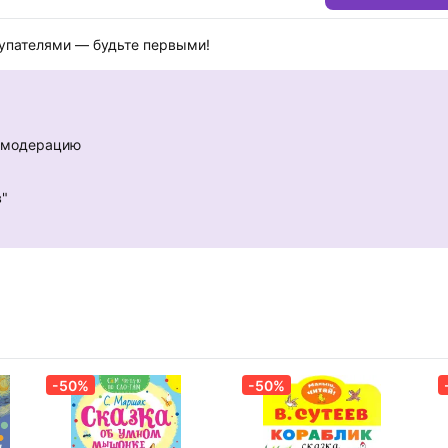
купателями — будьте первыми!
е модерацию
в"
-50%
-50%