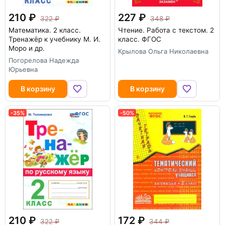
210
227
322
348
Математика. 2 класс.
Чтение. Работа с текстом. 2
Тренажёр к учебнику М. И.
класс. ФГОС
Моро и др.
Крылова Ольга Николаевна
Погорелова Надежда
Юрьевна
В корзину
В корзину
-35%
-50%
210
172
322
344