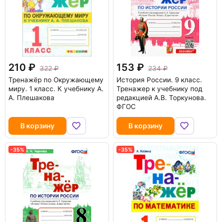
210
153
322
234
Тренажёр по Окружающему
История России. 9 класс.
миру. 1 класс. К учебнику А.
Тренажер к учебнику под
А. Плешакова
редакцией А.В. Торкунова.
ФГОС
В корзину
В корзину
-35%
-35%