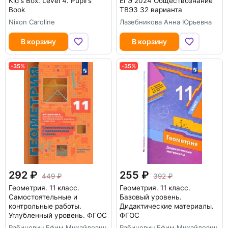
Kid's Box. Level 4. Pupil's
ЕГЭ 2024 Обществознание
Book
ТВЭЗ 32 варианта
Nixon Caroline
Лазебникова Анна Юрьевна
В корзину
В корзину
-35%
-35%
292
255
449
392
Геометрия. 11 класс.
Геометрия. 11 класс.
Самостоятельные и
Базовый уровень.
контрольные работы.
Дидактические материалы.
Углубленный уровень. ФГОС
ФГОС
Рабинович Ефим Михайлович
Рабинович Ефим Михайлович