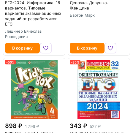
ЕГЭ-2024. Информатика. 16
Девочка. Девушка.
вариантов. Типовые
Женщина
варианты экзаменационных
Бартон Марк
заданий от разработчиков
ЕГЭ
Лещинер Вячеслав
Роальдович
В корзину
В корзину
-50%
-35%
898
343
1 796
527