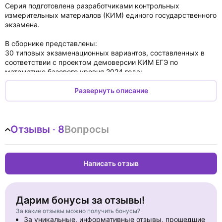
Серия подготовлена разработчиками контрольных
измерительных материалов (КИМ) единого государственного
экзамена.
В сборнике представлены:
30 типовых экзаменационных вариантов, составленных в
соответствии с проектом демоверсии КИМ ЕГЭ по
математике базового уровня 2024 года;
инструкция по выполнению экзаменационной работы;
ответы ко всем заданиям.
Развернуть описание
Выполнение заданий типовых экзаменационных вариантов
предоставляет обучающимся возможность самостоятельно
подготовиться к государственной итоговой аттестации в
Отзывы · 8
Вопросы
форме ЕГЭ, а также объективно оценить уровень своей
подготовки к экзамену.
Учителя могут использовать типовые экзаменационные
Написать отзыв
варианты для организации контроля результатов освоения
школьниками образовательных программ среднего общего
образования и интенсивной подготовки обучающихся к ЕГЭ.
Дарим бонусы за отзывы!
За какие отзывы можно получить бонусы?
За уникальные, информативные отзывы, прошедшие