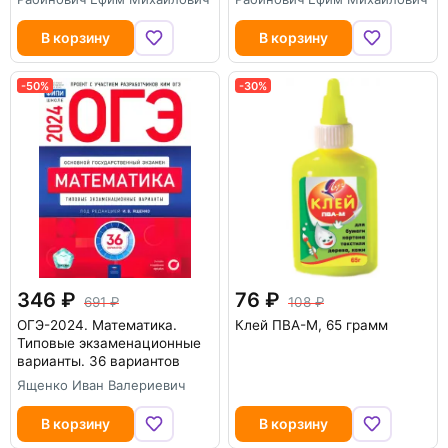
В корзину
В корзину
-50%
-50%
-30%
346
76
691
108
ОГЭ-2024. Математика.
Клей ПВА-М, 65 грамм
Типовые экзаменационные
варианты. 36 вариантов
Ященко Иван Валериевич
В корзину
В корзину