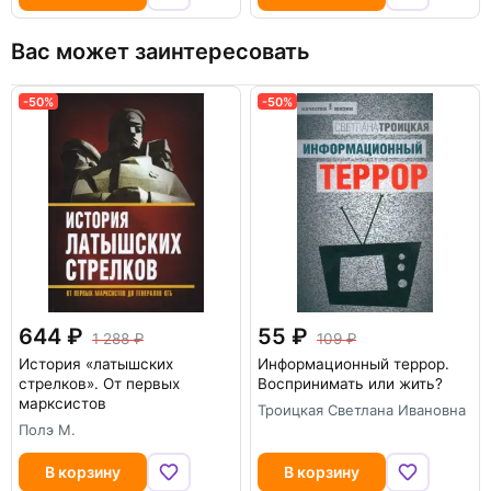
Вас может заинтересовать
-50%
-50%
644
55
1 288
109
История «латышских
Информационный террор.
стрелков». От первых
Воспринимать или жить?
марксистов
Троицкая Светлана Ивановна
Полэ М.
В корзину
В корзину