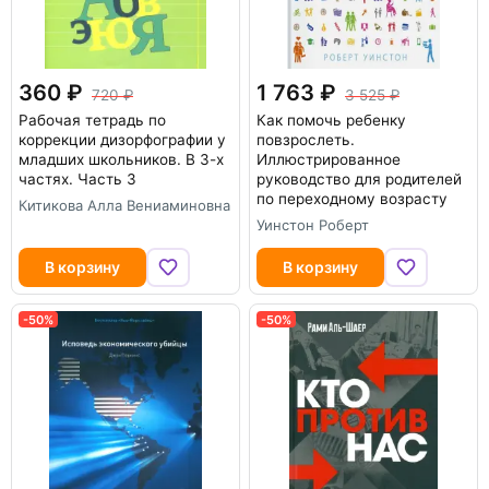
360
1 763
720
3 525
Рабочая тетрадь по
Как помочь ребенку
коррекции дизорфографии у
повзрослеть.
младших школьников. В 3-х
Иллюстрированное
частях. Часть 3
руководство для родителей
по переходному возрасту
Китикова Алла Вениаминовна
Уинстон Роберт
В корзину
В корзину
-50%
-50%