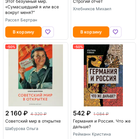
Этот безумный мир.
Строгий отчет
«Сумасшедший я или все
Хлебников Михаил
вокруг меня?"
Рассел Бертран
В корзину
В корзину
-50%
-50%
2 160
542
4 320
1 084
Советский мир в открытке
Германия и Россия. Что же
дальше?
Шабурова Ольга
Рейманн Кристина