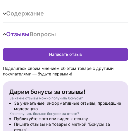
Während der Schwur, Deutschland zu verlassen, dahinschmilzt,
kämpft der Verfolgte von einst um ein schwer erreichbares Ziel:
Содержание
Zugehörigkeit. Als Journalist, Schriftsteller und eine wichtige
Stimme in der Auseinandersetzung mit der historischen Schuld
des Nationalsozialismus streitet und schreibt er unablässig.
Отзывы
Вопросы
Die »Erinnerungen eines Davongekommenen« sind ein Dokument
eines unvergleichlichen Lebens, die Bilanz eines großen
Humanisten.
Написать отзыв
Поделитесь своим мнением об этом товаре с другими
покупателями — будьте первыми!
Дарим бонусы за отзывы!
За какие отзывы можно получить бонусы?
За уникальные, информативные отзывы, прошедшие
модерацию
Как получить больше бонусов за отзыв?
Публикуйте фото или видео к отзыву
Пишите отзывы на товары с меткой "Бонусы за
отзыв"