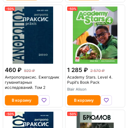
-50%
-50%
460
1 285
920
2 570
Антропопраксис. Ежегодник
Academy Stars. Level 4.
гуманитарных
Pupil's Book Pack
исследований. Том 2
Blair Alison
В корзину
В корзину
-50%
-50%