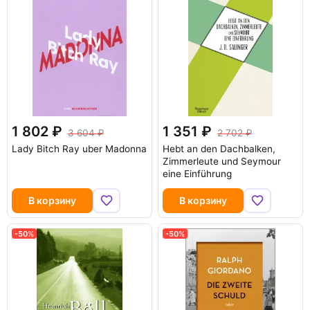
1 802
1 351
3 604
2 702
Lady Bitch Ray uber Madonna
Hebt an den Dachbalken,
Zimmerleute und Seymour
eine Einführung
В корзину
В корзину
-50%
-50%