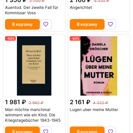
1 350
2 160
2 700
4 320
Auentod. Der zweite Fall für
Angerichtet
Kommissar Voss
В корзину
В корзину
-50%
-50%
1 981
2 161
3 962
4 322
Man möchte manchmal
Lugen uber meine Mutter
wimmern wie ein Kind. Die
Kriegstagebücher 1943-1945
В корзину
В корзину