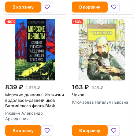
В корзину
В корзину
-50%
-50%
839
163
1 678
325
Морские дьяволы. Из жизни
Чехов
водолазов-разведчиков
Ключарева Наталья Львовна
Балтийского флота ВМФ
Ржавин Александр
Аркадьевич
В корзину
В корзину