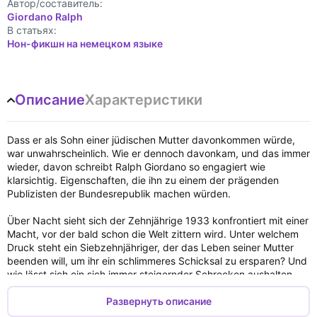
Автор/составитель:
Giordano Ralph
В статьях:
Нон-фикшн на немецком языке
Описание
Характеристики
Dass er als Sohn einer jüdischen Mutter davonkommen würde,
war unwahrscheinlich. Wie er dennoch davonkam, und das immer
wieder, davon schreibt Ralph Giordano so engagiert wie
klarsichtig. Eigenschaften, die ihn zu einem der prägenden
Publizisten der Bundesrepublik machen würden.
Über Nacht sieht sich der Zehnjährige 1933 konfrontiert mit einer
Macht, vor der bald schon die Welt zittern wird. Unter welchem
Druck steht ein Siebzehnjähriger, der das Leben seiner Mutter
beenden will, um ihr ein schlimmeres Schicksal zu ersparen? Und
wie lässt sich ein sich immer steigernder Schrecken aushalten,
bis der Zweiundzwanzigjährige erlebt, woran er nicht mehr
geglaubt hat: die Befreiung?
Развернуть описание