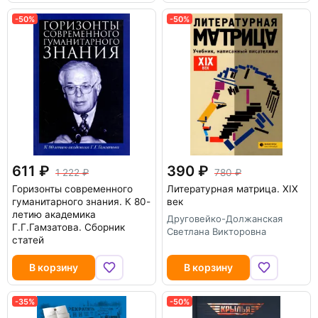
-50%
-50%
611
390
1 222
780
Горизонты современного
Литературная матрица. ХIХ
гуманитарного знания. К 80-
век
летию академика
Друговейко-Должанская
Г.Г.Гамзатова. Сборник
Светлана Викторовна
статей
В корзину
В корзину
-35%
-50%