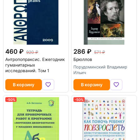
460
286
920
571
Антропопраксис. Ежегодник
Брюллов
гуманитарных
Порудоминский Владимир
исследований. Том 1
Ильич
В корзину
В корзину
-50%
-50%