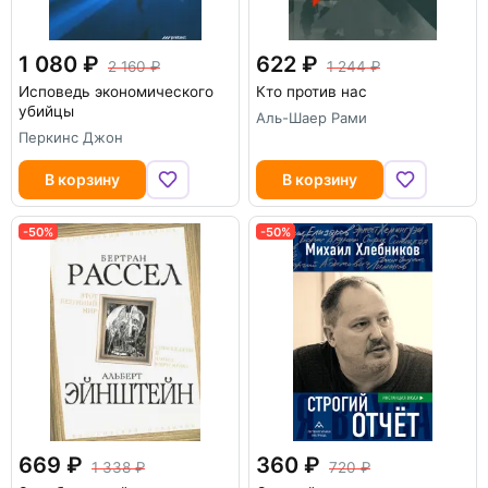
1 080
622
2 160
1 244
Исповедь экономического
Кто против нас
убийцы
Аль-Шаер Рами
Перкинс Джон
В корзину
В корзину
-50%
-50%
669
360
1 338
720