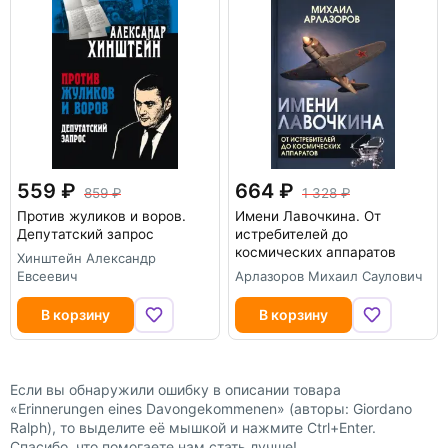
559
664
859
1 328
Против жуликов и воров.
Имени Лавочкина. От
Депутатский запрос
истребителей до
космических аппаратов
Хинштейн Александр
Евсеевич
Арлазоров Михаил Саулович
В корзину
В корзину
Если вы обнаружили ошибку в описании товара
«Erinnerungen eines Davongekommenen» (авторы: Giordano
Ralph), то выделите её мышкой и нажмите Ctrl+Enter.
Спасибо, что помогаете нам стать лучше!