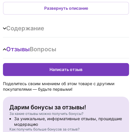
могут отличаться от приведенных в книге. Даны
рекомендации по техническому обслуживанию и ремонту.
Развернуть описание
Большое внимание уделено уходу за автомобилем, выбору
инструмента, приобретению запчастей. Приведены типичные
неисправности, причины их возникновения и методы
Содержание
устранения. На основе информации, содержащейся в книге,
владелец автомобиля может самостоятельно выполнить
ремонт различной сложности, не обращаясь за помощью в
сервисный центр и автомастерскую. Издание
Отзывы
Вопросы
предназначено для работников СТОА и владельцев
автомобилей Mitsubishi Carizma.
Написать отзыв
Поделитесь своим мнением об этом товаре с другими
покупателями — будьте первыми!
Дарим бонусы за отзывы!
За какие отзывы можно получить бонусы?
За уникальные, информативные отзывы, прошедшие
модерацию
Как получить больше бонусов за отзыв?