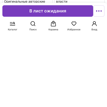
Оригинальные авторские
власти
рецепты квашения 64
Лаврова Вера Федоровна
овощей и фруктов
В лист ожидания
Шоки Кирстен К.
В корзину
В корзину
Каталог
Поиск
Корзина
Избранное
Вход
-50%
-50%
658
505
1 315
1 009
Анатомия силовых
Ботаническая иллюстрация
тренировок с гирями
с удовольствием.
Пошаговое руководство по
Хартл Майкл
изображению цветов,