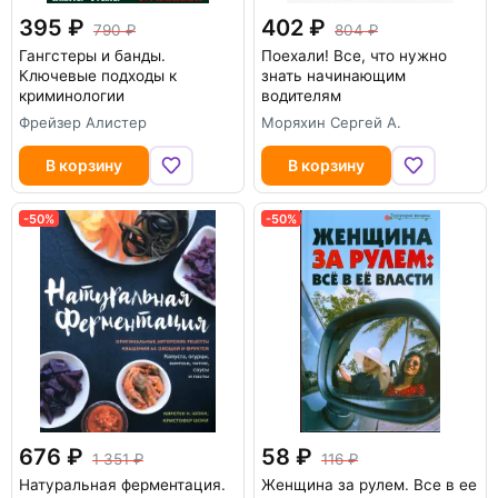
395
402
790
804
Гангстеры и банды.
Поехали! Все, что нужно
Ключевые подходы к
знать начинающим
криминологии
водителям
Фрейзер Алистер
Моряхин Сергей А.
В корзину
В корзину
-50%
-50%
676
58
1 351
116
Натуральная ферментация.
Женщина за рулем. Все в ее