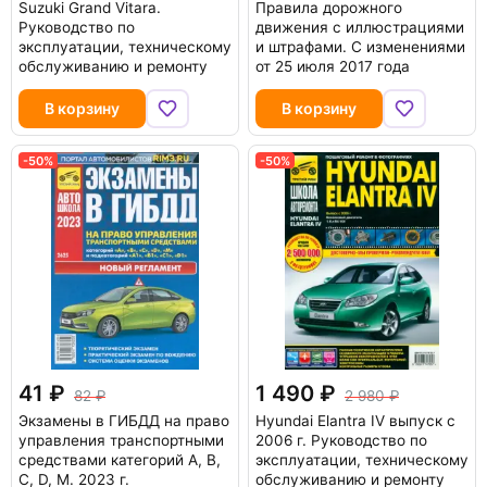
Suzuki Grand Vitara.
Правила дорожного
Руководство по
движения с иллюстрациями
эксплуатации, техническому
и штрафами. С изменениями
обслуживанию и ремонту
от 25 июля 2017 года
В корзину
В корзину
-50%
-50%
41
1 490
82
2 980
Экзамены в ГИБДД на право
Hyundai Elantra IV выпуск с
управления транспортными
2006 г. Руководство по
средствами категорий A, B,
эксплуатации, техническому
C, D, M. 2023 г.
обслуживанию и ремонту