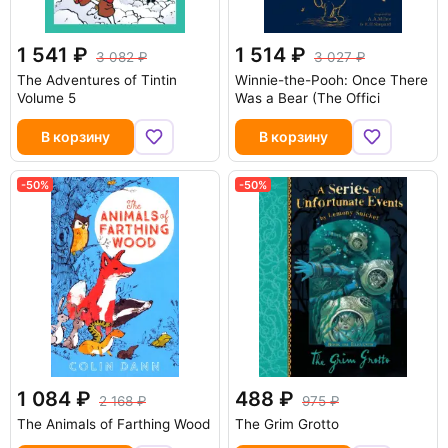
1 541
1 514
3 082
3 027
The Adventures of Tintin
Winnie-the-Pooh: Once There
Volume 5
Was a Bear (The Offici
В корзину
В корзину
-50%
-50%
1 084
488
2 168
975
The Animals of Farthing Wood
The Grim Grotto