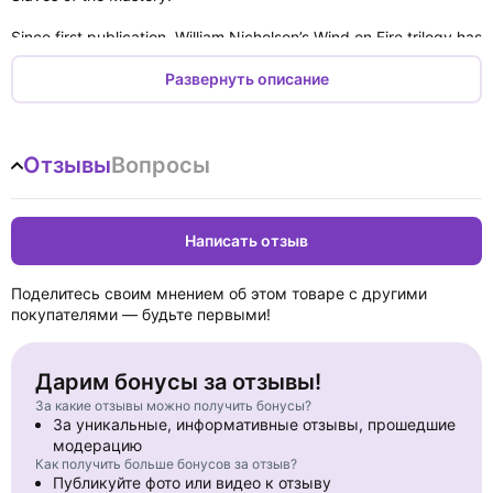
Since first publication, William Nicholson’s Wind on Fire trilogy has
been translated into over 25 languages and won prizes including
the Blue Peter Book Award and Smarties Prize Gold Award. One
Развернуть описание
of the greatest writers of our time, William Nicholson has not only
sold millions of children’s books worldwide, he also written for the
screen and the stage, including the Oscar-winning film Gladiator
Отзывы
Вопросы
and the BAFTA-winning play Shadowlands.
Написать отзыв
Поделитесь своим мнением об этом товаре с другими
покупателями — будьте первыми!
Дарим бонусы за отзывы!
За какие отзывы можно получить бонусы?
За уникальные, информативные отзывы, прошедшие
модерацию
Как получить больше бонусов за отзыв?
Публикуйте фото или видео к отзыву