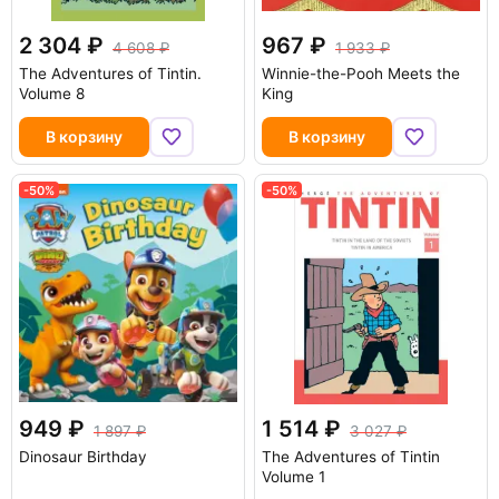
2 304
967
4 608
1 933
The Adventures of Tintin.
Winnie-the-Pooh Meets the
Volume 8
King
В корзину
В корзину
-50%
-50%
949
1 514
1 897
3 027
Dinosaur Birthday
The Adventures of Tintin
Volume 1