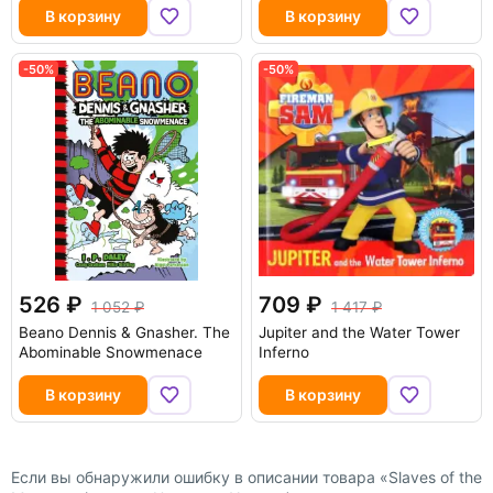
В корзину
В корзину
-50%
-50%
526
709
1 052
1 417
Beano Dennis & Gnasher. The
Jupiter and the Water Tower
Abominable Snowmenace
Inferno
В корзину
В корзину
Если вы обнаружили ошибку в описании товара «Slaves of the