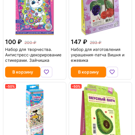
100
147
200
293
Набор для творчества.
Набор для изготовления
Антистресс-декорирование
украшения-патча Вишня и
стикерами. Зайчишка
ежевика
В корзину
В корзину
-50%
-50%