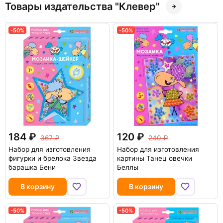
Товары издательства "Клевер"
-50%
-50%
184
120
367
240
Набор для изготовления
Набор для изготовления
фигурки и брелока Звезда
картины Танец овечки
барашка Бени
Беллы
В корзину
В корзину
-50%
-50%