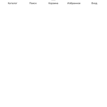
Каталог
Поиск
Корзина
Избранное
Вход
168
84
336
167
Блестяшки очаровашки.
Лабиринты-пряталки. 7+
Яркий полет
В корзину
В корзину
-35%
-50%