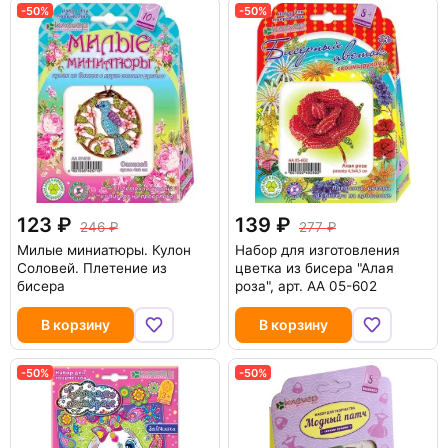
-50%
-50%
123
139
246
277
Милые миниатюры. Кулон
Набор для изготовления
Соловей. Плетение из
цветка из бисера "Алая
бисера
роза", арт. АА 05-602
В корзину
В корзину
-50%
-50%