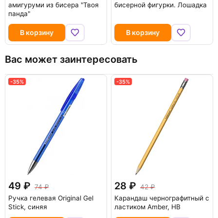
амигуруми из бисера "Твоя
бисерной фигурки. Лошадка
панда"
В корзину
В корзину
Вас может заинтересовать
-35%
-35%
49
28
74
42
Ручка гелевая Original Gel
Карандаш чернографитный с
Stick, синяя
ластиком Amber, HB