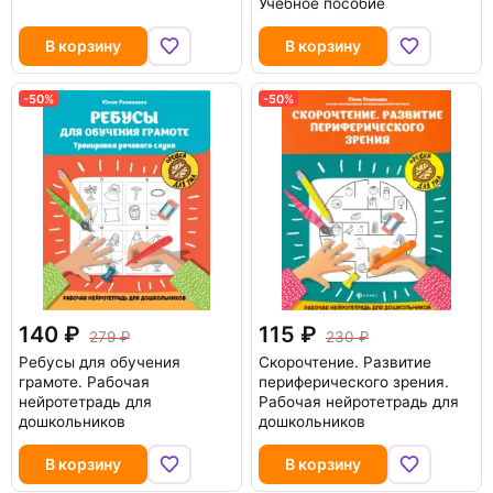
Учебное пособие
В корзину
В корзину
-50%
-50%
140
115
279
230
Ребусы для обучения
Скорочтение. Развитие
грамоте. Рабочая
периферического зрения.
нейротетрадь для
Рабочая нейротетрадь для
дошкольников
дошкольников
В корзину
В корзину