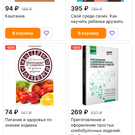
94
395
188
789
Каштанка
Свой среди своих. Как
научить ребенка дружить
В корзину
В корзину
-50%
-50%
74
269
147
537
Питание и здоровье по
Приготовление и
знакам зодиака
оформление простых
хлебобулочных изделий.