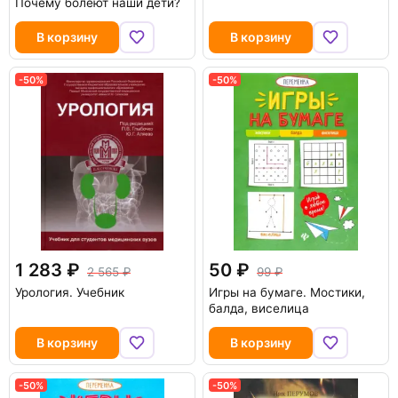
Почему болеют наши дети?
В корзину
В корзину
-50%
-50%
1 283
50
2 565
99
Урология. Учебник
Игры на бумаге. Мостики,
балда, виселица
В корзину
В корзину
-50%
-50%