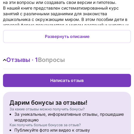
на эти вопросы или создавать свои версии и гипотезы.
В нашей книге представлен систематизированный курс
занятий с различными заданиями для знакомства
дошкольника с окружающим миром. В этом пособии дети в
игровой форме познакомятся с миром растений и животных,
узнают о предметах, окружающих нас в повседневной
жизни, об особенностях времён года, праздниках и т. д. Для
Развернуть описание
закрепления материала во второй части заданий даётся
небольшой проверочный тест, который поможет оценить
степень освоения предлагаемого материала ребёнком.
Отзывы · 1
Вопросы
Интересные практические задания нацелены на увеличение
словарного запаса ребёнка, развитие логического мышления
и всех высших психических функций, таких как память,
внимание, мышление, воображение и т. д.
Написать отзыв
Пособие может быть использовано воспитателями
дошкольных образовательных учреждений, методистами,
родителями в работе с детьми старшего дошкольного
возраста.
Дарим бонусы за отзывы!
За какие отзывы можно получить бонусы?
За уникальные, информативные отзывы, прошедшие
модерацию
Как получить больше бонусов за отзыв?
Публикуйте фото или видео к отзыву