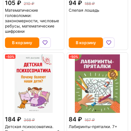
105
94
210
188
Математические
Слепая лошадь
головоломки:
закономерности, числовые
ребусы, математические
шифровки
В корзину
В корзину
-50%
-50%
184
84
368
167
Детская психосоматика.
Лабиринты-пряталки. 7+