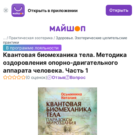
Открыть
Открыть в приложении
... /
Практическая эзотерика
/
Здоровье. Эзотерические целительские
практики
В программе лояльности
Квантовая биомеханика тела. Методика
оздоровления опорно-двигательного
аппарата человека. Часть 1
(0 оценок)
Отзыв
Вопрос