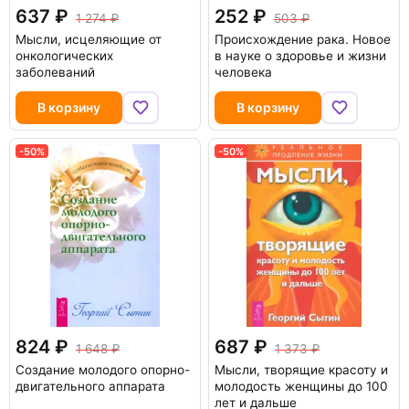
637
252
1 274
503
Мысли, исцеляющие от
Происхождение рака. Новое
онкологических
в науке о здоровье и жизни
заболеваний
человека
В корзину
В корзину
-50%
-50%
824
687
1 648
1 373
Создание молодого опорно-
Мысли, творящие красоту и
двигательного аппарата
молодость женщины до 100
лет и дальше