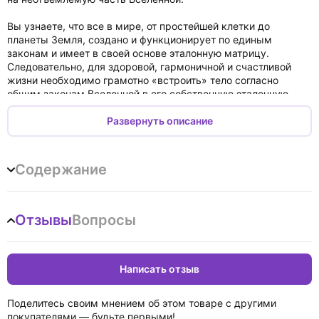
Вы узнаете, что все в мире, от простейшей клетки до
планеты Земля, создано и функционирует по единым
законам и имеет в своей основе эталонную матрицу.
Следовательно, для здоровой, гармоничной и счастливой
жизни необходимо грамотно «встроить» тело согласно
общим законам Вселенной в его собственную эталонную
матрицу, добиваясь правильной осанки. Для этого
недостаточно выполнять общеизвестные физические
Развернуть описание
упражнения — нужно еще понимать, как работает эта
матрица, и как взаимосвязаны процессы, протекающие в
теле человека, с теми, которые идут во Вселенной.
Содержание
Обо всем этом рассказывает Наталия Осьминина —
биоинженер, специалист по биомеханике лица и тела.
Отзывы
Вопросы
Доступный язык, понятный даже не специалистам, обилие
поясняющих черно-белых иллюстраций, примеры из всех
областей науки — эта книга увлечет вас с первых же
Написать отзыв
страниц. Когда вы поймете законы, по которым создано
ваше тело, вы сможете делать осознанные шаги в сторону
обретения и сохранения здоровья, долголетия, бодрости и
Поделитесь своим мнением об этом товаре с другими
энергии в любом возрасте. Для конкретной работы над
покупателями — будьте первыми!