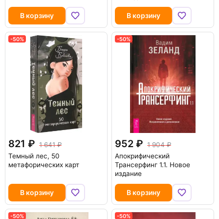
В корзину
В корзину
-50%
-50%
821
952
1 641
1 904
Темный лес, 50
Апокрифический
метафорических карт
Трансерфинг 1.1. Новое
издание
В корзину
В корзину
-50%
-50%