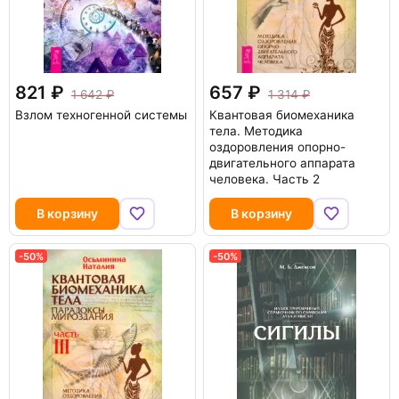
821
657
1 642
1 314
Взлом техногенной системы
Квантовая биомеханика
тела. Методика
оздоровления опорно-
двигательного аппарата
человека. Часть 2
В корзину
В корзину
-50%
-50%