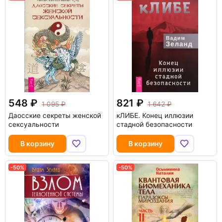
548
821
1 095
1 642
Даосские секреты женской
кЛИБЕ. Конец иллюзии
сексуальности
стадной безопасности
В корзину
В корзину
-50%
-50%