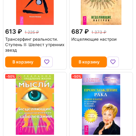
613
687
1 225
1 373
Трансерфинг реальности.
Исцеляющие настрои
Ступень II: Шелест утренних
звезд
В корзину
В корзину
-50%
-50%