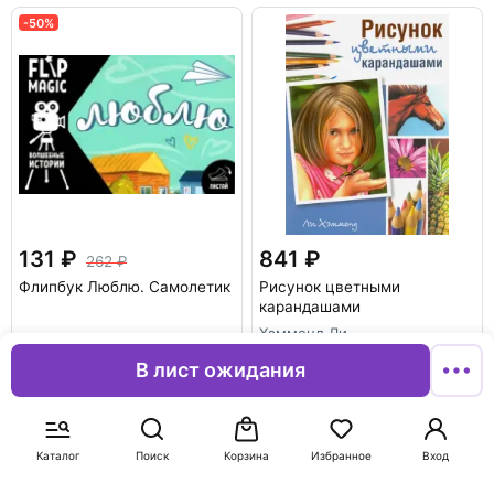
-50%
131
841
262
Флипбук Люблю. Самолетик
Рисунок цветными
карандашами
Хэммонд Ли
В лист ожидания
В корзину
В корзину
-50%
Каталог
Поиск
Корзина
Избранное
Вход