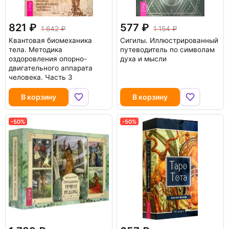
821
577
1 642
1 154
Квантовая биомеханика
Сигилы. Иллюстрированный
тела. Методика
путеводитель по символам
оздоровления опорно-
духа и мысли
двигательного аппарата
человека. Часть 3
В корзину
В корзину
-50%
-50%