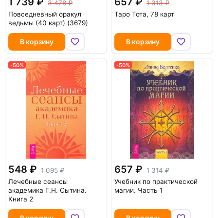
1 739
657
3 478
1 313
Повседневный оракул
Таро Тота, 78 карт
ведьмы (40 карт) (3679)
В корзину
В корзину
-50%
-50%
548
657
1 095
1 314
Лечебные сеансы
Учебник по практической
академика Г.Н. Сытина.
магии. Часть 1
Книга 2
В корзину
В корзину