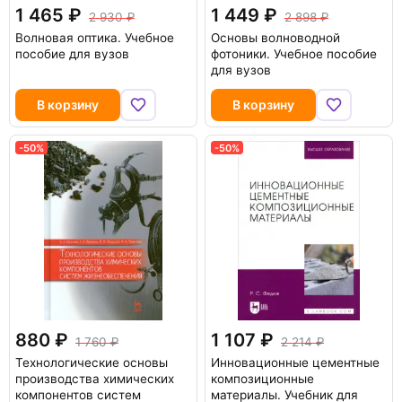
1 465
1 449
2 930
2 898
Волновая оптика. Учебное
Основы волноводной
пособие для вузов
фотоники. Учебное пособие
для вузов
В корзину
В корзину
-50%
-50%
880
1 107
1 760
2 214
Технологические основы
Инновационные цементные
производства химических
композиционные
компонентов систем
материалы. Учебник для