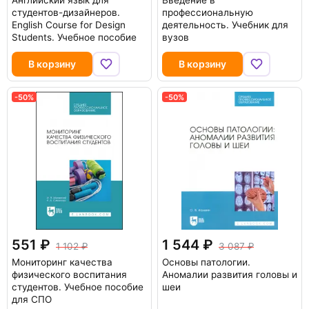
Английский язык для
Введение в
студентов-дизайнеров.
профессиональную
English Course for Design
деятельность. Учебник для
Students. Учебное пособие
вузов
В корзину
В корзину
-50%
-50%
551
1 544
1 102
3 087
Мониторинг качества
Основы патологии.
физического воспитания
Аномалии развития головы и
студентов. Учебное пособие
шеи
для СПО