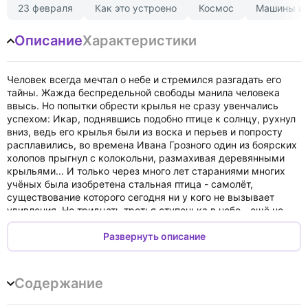
23 февраля
Как это устроено
Космос
Машины и 
Описание
Характеристики
Человек всегда мечтал о небе и стремился разгадать его
тайны. Жажда беспредельной свободы манила человека
ввысь. Но попытки обрести крылья не сразу увенчались
успехом: Икар, поднявшись подобно птице к солнцу, рухнул
вниз, ведь его крылья были из воска и перьев и попросту
расплавились, во времена Ивана Грозного один из боярских
холопов прыгнул с колокольни, размахивая деревянными
крыльями... И только через много лет стараниями многих
учёных была изобретена стальная птица - самолёт,
существование которого сегодня ни у кого не вызывает
удивления. Но тридцать третья ступенька в небо - ещё не
предел: обязательно будет тридцать четвёртая, тридцать
пятая и далее...
Развернуть описание
Для среднего школьного возраста.
Книга "33 ступеньки в небо" вышла в серии нон-фикшн для
детей "Пифагоровы штаны". В конце книги расположен
Содержание
краткий авиационный словарь.