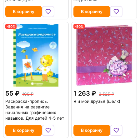
В корзину
В корзину
-50%
-50%
55
1 263
109
2 525
Раскраска-пропись.
Я и мои друзья (шелк)
Задания на развитие
начальных графических
навыков. Для детей 4-5 лет
В корзину
В корзину