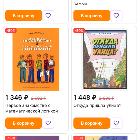
самые
В корзину
В корзину
-50%
-50%
1 346
1 448
2 692
2 896
Первое знакомство с
Откуда пришла улица?
математической логикой
В корзину
В корзину
-50%
-50%