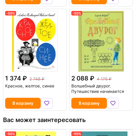
-50%
-50%
1 374
2 088
2 748
4 176
Красное, желтое, синее
Волшебный двурог.
Путешествие начинается
В корзину
В корзину
Вас может заинтересовать
-50%
-50%