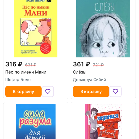
316
361
631
721
Пёс по имени Мани
Слёзы
Шефер Бодо
Делакруа Сибий
В корзину
В корзину