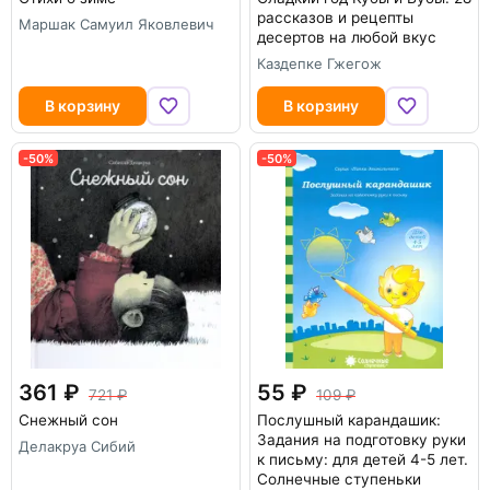
рассказов и рецепты
Маршак Самуил Яковлевич
десертов на любой вкус
Каздепке Гжегож
В корзину
В корзину
-50%
-50%
361
55
721
109
Снежный сон
Послушный карандашик:
Задания на подготовку руки
Делакруа Сибий
к письму: для детей 4-5 лет.
Солнечные ступеньки