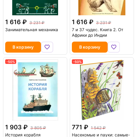
1 616
1 616
3 231
3 231
Занимательная механика
7 и 37 чудес. Книга 2. От
Африки до Индии
В корзину
В корзину
-50%
-50%
1 903
771
3 805
1 542
История корабля
Насекомые и пауки: самые-