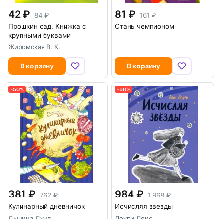
42
81
84
161
Прошкин сад. Книжка с
Стань чемпионом!
крупными буквами
Жиромская В. К.
В корзину
В корзину
-50%
-50%
381
984
762
1 968
Кулинарный дневничок
Исчисляя звезды
Дынина Дуня
Лоури Лоис