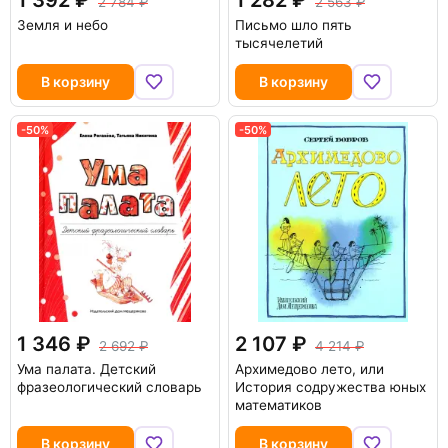
1 392
1 282
2 784
2 563
Земля и небо
Письмо шло пять
тысячелетий
В корзину
В корзину
-50%
-50%
1 346
2 107
2 692
4 214
Ума палата. Детский
Архимедово лето, или
фразеологический словарь
История содружества юных
математиков
В корзину
В корзину