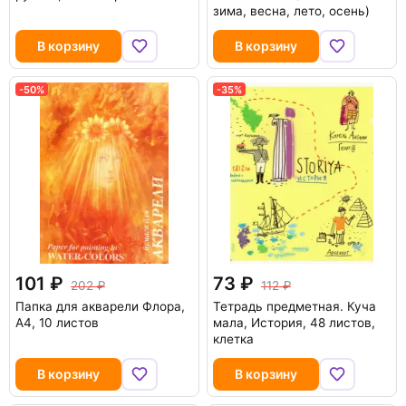
зима, весна, лето, осень)
В корзину
В корзину
-50%
-35%
101
73
202
112
Папка для акварели Флора,
Тетрадь предметная. Куча
А4, 10 листов
мала, История, 48 листов,
клетка
В корзину
В корзину