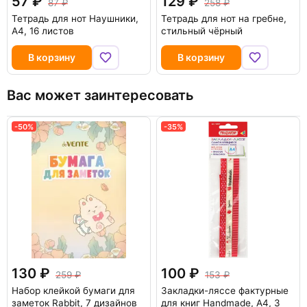
57
129
87
258
Тетрадь для нот Наушники,
Тетрадь для нот на гребне,
А4, 16 листов
стильный чёрный
В корзину
В корзину
Вас может заинтересовать
-50%
-35%
130
100
259
153
Набор клейкой бумаги для
Закладки-ляссе фактурные
заметок Rabbit, 7 дизайнов
для книг Handmade, А4, 3