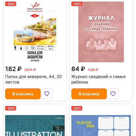
-50%
-35%
182
84
364
128
Папка для акварели, A4, 20
Журнал сведений о семье
листов
ребенка
В корзину
В корзину
-50%
-35%