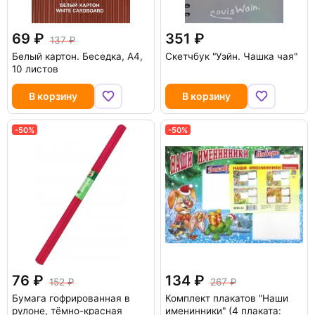
69
351
137
Белый картон. Беседка, А4,
Скетчбук "Уэйн. Чашка чая"
10 листов
В корзину
В корзину
-50%
-50%
76
134
152
267
Бумага гофрированная в
Комплект плакатов "Наши
рулоне, тёмно-красная
именинники" (4 плаката: