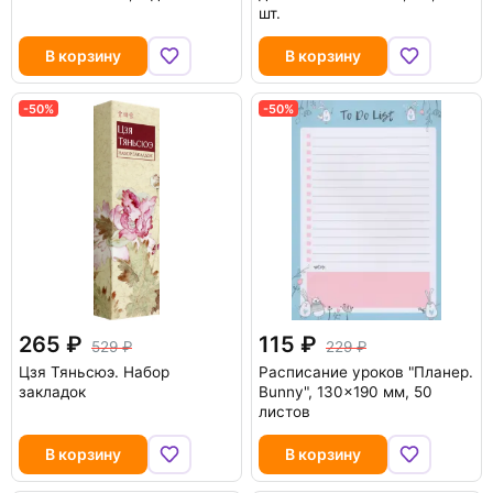
шт.
В корзину
В корзину
-50%
-50%
265
115
529
229
Цзя Тяньсюэ. Набор
Расписание уроков "Планер.
закладок
Bunny", 130x190 мм, 50
листов
В корзину
В корзину