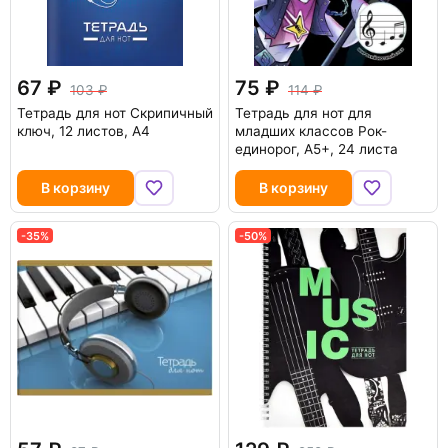
67
75
103
114
Тетрадь для нот Скрипичный
Тетрадь для нот для
ключ, 12 листов, А4
младших классов Рок-
единорог, А5+, 24 листа
В корзину
В корзину
-35%
-50%