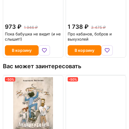
973
1 738
1 946
3 475
Пока бабушка не видит (и не
Про кабанов, бобров и
слышит!)
выхухолей
В корзину
В корзину
Вас может заинтересовать
-50%
-50%