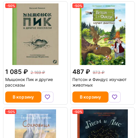
-50%
-50%
1 085
487
2 169
973
Мышонок Пик и другие
Петсон и Финдус изучают
рассказы
животных
В корзину
В корзину
-50%
-50%