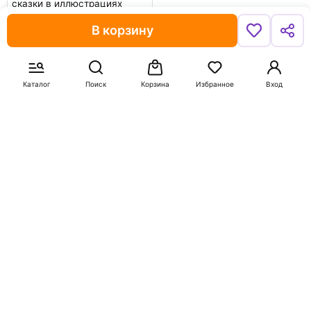
сказки в иллюстрациях
художника
В корзину
Пушкин Александр
Сергеевич
В корзину
Каталог
Поиск
Корзина
Избранное
Вход
Если вы обнаружили ошибку в описании товара «Беовульф»
(авторы: Олейников Алексей Александрович, Захаров
Кирилл), то выделите её мышкой и нажмите Ctrl+Enter.
Спасибо, что помогаете нам стать лучше!
О компании
Покупателям