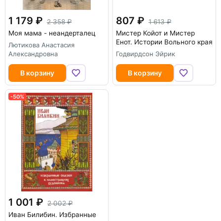
1 179
807
2 358
1 613
Моя мама - неандерталец
Мистер Койот и Мистер
Енот. Истории Вольного края
Лютикова Анастасия
Александровна
Годвирдсон Эйрик
В корзину
В корзину
-50%
1 001
2 002
Иван Билибин. Избранные