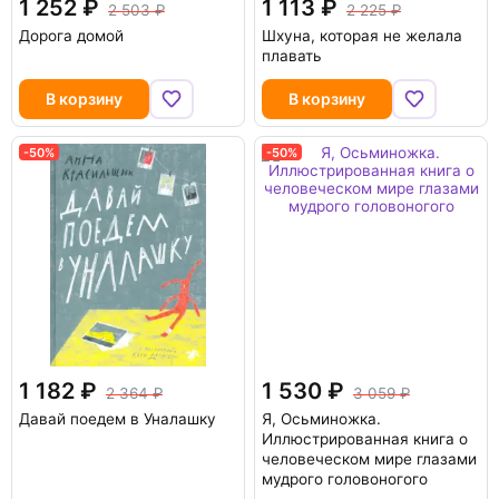
1 252
1 113
2 503
2 225
Дорога домой
Шхуна, которая не желала
плавать
В корзину
В корзину
-50%
-50%
1 182
1 530
2 364
3 059
Давай поедем в Уналашку
Я, Осьминожка.
Иллюстрированная книга о
человеческом мире глазами
мудрого головоногого