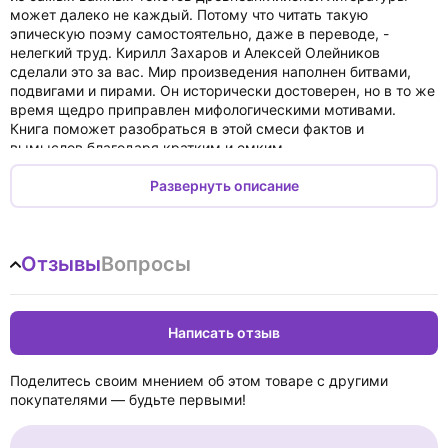
может далеко не каждый. Потому что читать такую
эпическую поэму самостоятельно, даже в переводе, -
нелегкий труд. Кирилл Захаров и Алексей Олейников
сделали это за вас. Мир произведения наполнен битвами,
подвигами и пирами. Он исторически достоверен, но в то же
время щедро приправлен мифологическими мотивами.
Книга поможет разобраться в этой смеси фактов и
вымыслов благодаря кратким и емким
литературоведческим комментариям. А после, проникшись
духом древнеанглийской поэмы, вы можете разыграть
Развернуть описание
сценку из жизни Беовульфа - на современный лад.
В этой книге есть всё, что поможет понять "Беовульфа":
Отзывы
Вопросы
остроумный пересказ сюжета
разбор основных персонажей, тем, а также исторический
комментарий
Написать отзыв
словарь непонятных слов
и даже сценарий для школьной постановки!
Поделитесь своим мнением об этом товаре с другими
Для среднего школьного возраста.
покупателями — будьте первыми!