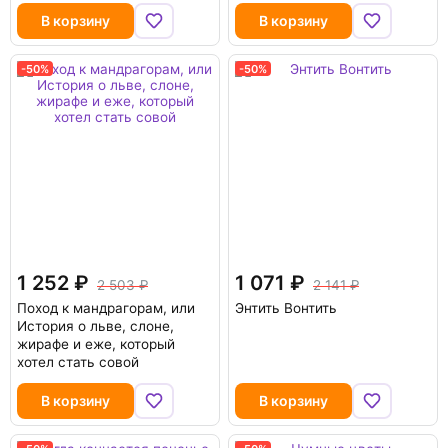
В корзину
В корзину
-50%
-50%
1 252
1 071
2 503
2 141
Поход к мандрагорам, или
Энтить Вонтить
История о льве, слоне,
жирафе и еже, который
хотел стать совой
В корзину
В корзину