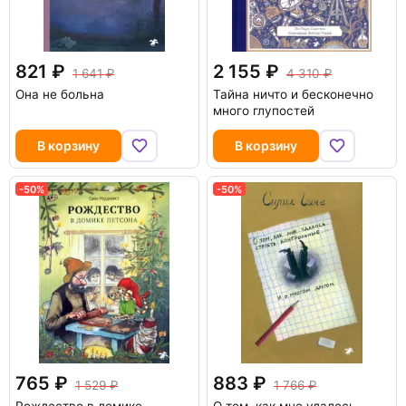
821
2 155
1 641
4 310
Она не больна
Тайна ничто и бесконечно
много глупостей
В корзину
В корзину
-50%
-50%
765
883
1 529
1 766