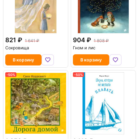
821
904
1 641
1 808
Сокровища
Гном и лис
В корзину
В корзину
-50%
-50%