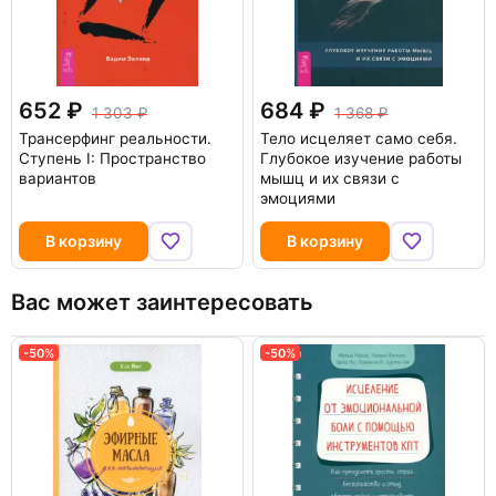
652
684
1 303
1 368
Трансерфинг реальности.
Тело исцеляет само себя.
Ступень I: Пространство
Глубокое изучение работы
вариантов
мышц и их связи с
эмоциями
В корзину
В корзину
Вас может заинтересовать
-50%
-50%