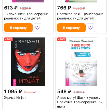
613
766
1 226
1 532
13 привычек. Трансерфинг
Протокол № 8. Трансерфинг
реальности для детей
реальности для детей
В корзину
В корзину
-50%
-50%
1 095
548
2 189
1 095
Жрица Итфат
Я все могу! Шаги к успеху.
Практика Трансерфинга. 52
шага