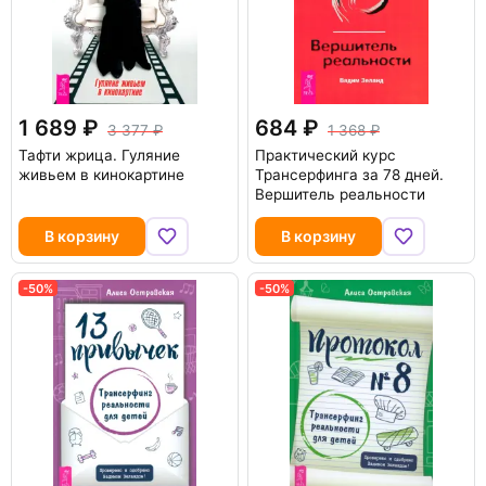
1 689
684
3 377
1 368
Тафти жрица. Гуляние
Практический курс
живьем в кинокартине
Трансерфинга за 78 дней.
Вершитель реальности
В корзину
В корзину
-50%
-50%