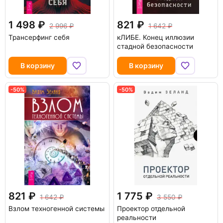
1 498
821
2 996
1 642
Трансерфинг себя
кЛИБЕ. Конец иллюзии
стадной безопасности
В корзину
В корзину
-50%
-50%
821
1 775
1 642
3 550
Взлом техногенной системы
Проектор отдельной
реальности