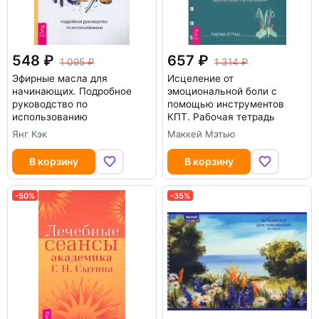
548
657
1 095
1 314
Эфирные масла для
Исцеление от
начинающих. Подробное
эмоциональной боли с
руководство по
помощью инструментов
использованию
КПТ. Рабочая тетрадь
Янг Кэк
Маккей Мэтью
В корзину
В корзину
-50%
-35%