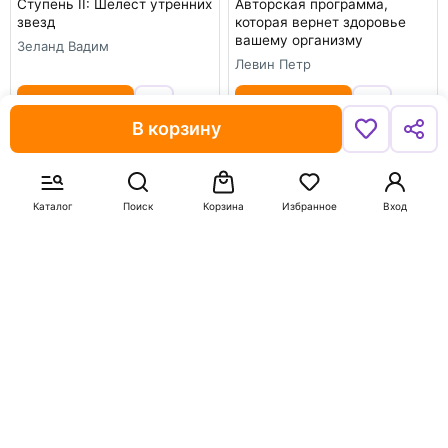
Ступень II: Шелест утренних
Авторская программа,
звезд
которая вернет здоровье
вашему организму
Зеланд Вадим
Левин Петр
В корзину
В корзину
В корзину
-50%
-50%
Каталог
Поиск
Корзина
Избранное
Вход
821
349
1 642
697
Квантовая биомеханика
Такса Клякса. Приключения
тела. Методика
каждый день
оздоровления опорно-
Цесарь Инна Алексеевна
двигательного аппарата