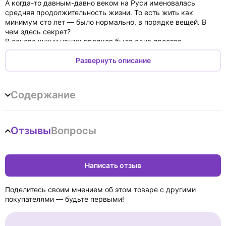
А когда-то давным-давно веком на Руси именовалась
средняя продолжительность жизни. То есть жить как
минимум сто лет — было нормально, в порядке вещей. В
чем здесь секрет?
В основе кухни наших предков была одна простая
составляющая — ржаная закваска. На ней готовили не
только хлеб, но и многие другие блюда. Почему именно
Развернуть описание
ржаная закваска? Потому что в ней особая Сила. Сила
неизвестного происхождения, поскольку не исследована,
забыта. Но вы можете ее почувствовать, если попробуете
Содержание
рецепты из этой книги.
Вадим Зеланд
Отзывы
Вопросы
Написать отзыв
Поделитесь своим мнением об этом товаре с другими
покупателями — будьте первыми!