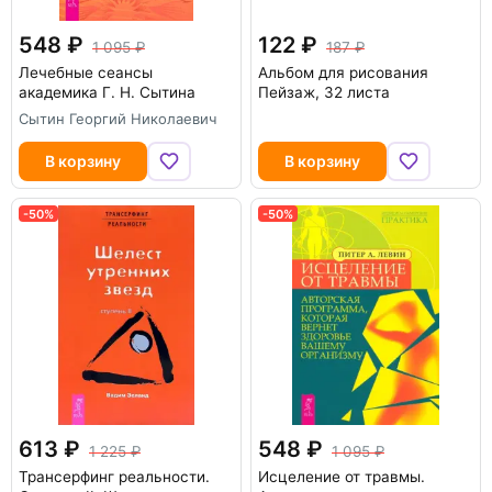
548
122
1 095
187
Лечебные сеансы
Альбом для рисования
академика Г. Н. Сытина
Пейзаж, 32 листа
Сытин Георгий Николаевич
В корзину
В корзину
-50%
-50%
613
548
1 225
1 095
Трансерфинг реальности.
Исцеление от травмы.