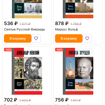
536
878
1 071
1 756
Святые Русской Фиваиды
Маркус Вольф
В корзину
В корзину
-50%
-50%
702
756
1 403
1 511