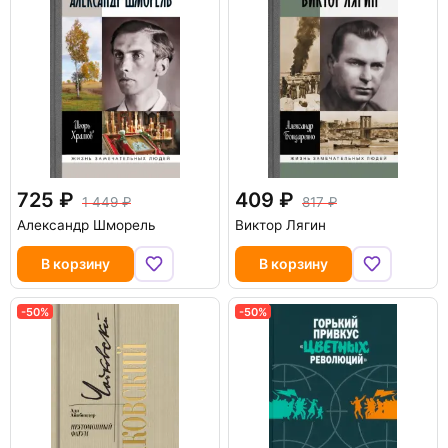
725
409
1 449
817
Александр Шморель
Виктор Лягин
В корзину
В корзину
-50%
-50%