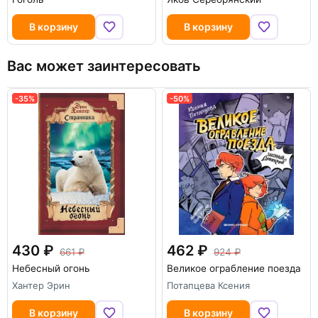
В корзину
В корзину
Вас может заинтересовать
-35%
-50%
430
462
661
924
Небесный огонь
Великое ограбление поезда
Хантер Эрин
Потапцева Ксения
В корзину
В корзину