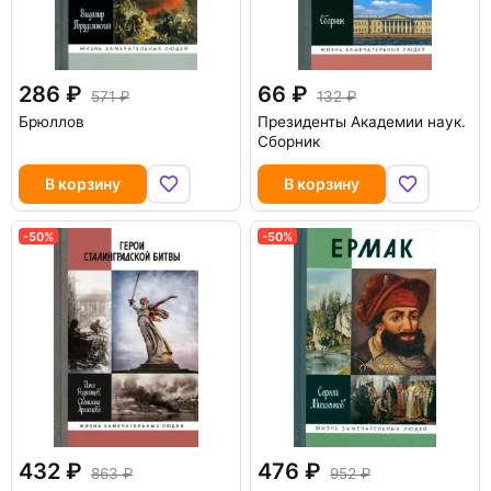
286
66
571
132
Брюллов
Президенты Академии наук.
Сборник
В корзину
В корзину
-50%
-50%
432
476
863
952