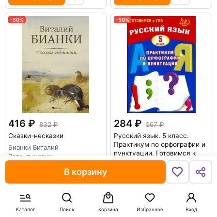
-50%
-50%
416
284
832
567
Сказки-несказки
Русский язык. 5 класс.
Практикум по орфографии и
Бианки Виталий
пунктуации. Готовимся к
Валентинович
ГИА. Учебное пособие
В корзину
Драбкина Светлана
Владимировна
В корзину
В корзину
Каталог
Поиск
Корзина
Избранное
Вход