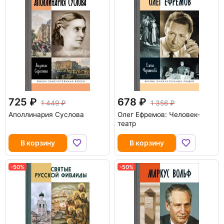
725
678
1 449
1 356
Аполлинария Суслова
Олег Ефремов: Человек-
театр
В корзину
В корзину
-50%
-50%