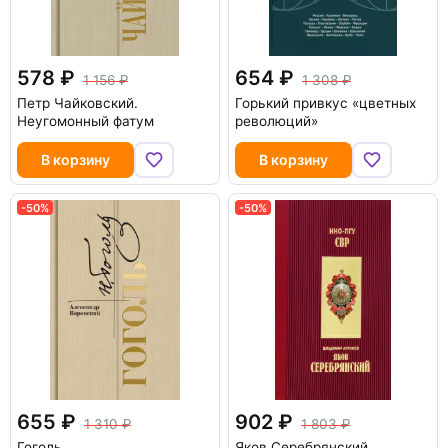
578
654
1 156
1 308
Петр Чайковский.
Горький привкус «цветных
Неугомонный фатум
революций»
В корзину
В корзину
-50%
-50%
655
902
1 310
1 803
Гоголь
Яков Серебрянский