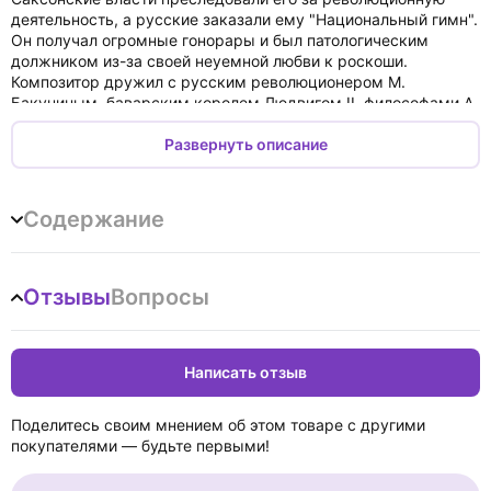
деятельность, а русские заказали ему "Национальный гимн".
Он получал огромные гонорары и был патологическим
должником из-за своей неуемной любви к роскоши.
Композитор дружил с русским революционером М.
Бакуниным, баварским королем Людвигом II, философами А.
Шопенгауэром и Ф. Ницше, породнился с Ф. Листом. Для
многих современников Вагнер являлся олицетворением
Развернуть описание
"разнузданности нравов", разрушителем семейных очагов,
но сам он искренне любил и находил счастье в семейной
жизни в окружении детей и собак. Вагнера называют
Содержание
предтечей нацистской идеологии Третьего рейха и любимым
композитором Гитлера. Он же настаивал на том, что
искусство должно нравственно воздействовать на публику;
стержнем его сюжетов были гуманистические идеи,
Отзывы
Вопросы
которые встречались лишь в древних мифах. После его
смерти сама его судьба превратилась в миф... 2-е издание,
исправленное.
Написать отзыв
Поделитесь своим мнением об этом товаре с другими
покупателями — будьте первыми!