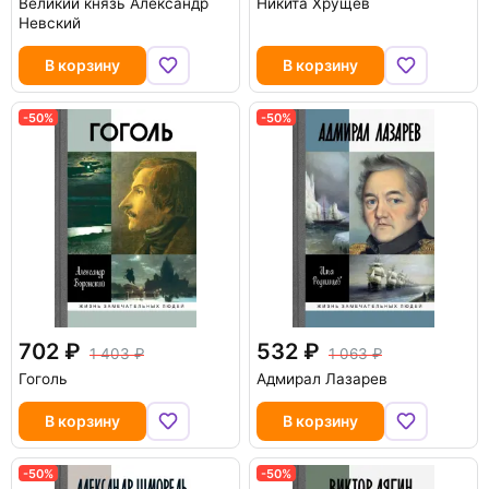
Великий князь Александр
Никита Хрущев
Невский
В корзину
В корзину
-50%
-50%
702
532
1 403
1 063
Гоголь
Адмирал Лазарев
В корзину
В корзину
-50%
-50%