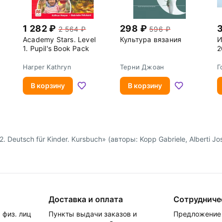
1 282
298
2 564
596
Academy Stars. Level
Культура вязания
И
1. Pupil's Book Pack
2
 3
Harper Kathryn
Терни Джоан
Г
М
В корзину
В корзину
Deutsch für Kinder. Kursbuch» (авторы: Kopp Gabriele, Alberti Jo
Доставка и оплата
Сотрудниче
 физ. лиц
Пункты выдачи заказов и
Предложение 