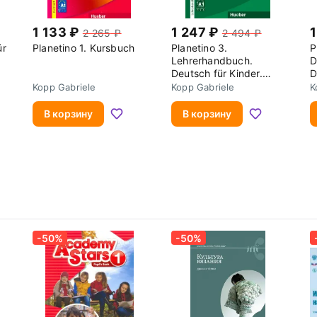
1 133
1 247
1
2 265
2 494
ür
Planetino 1. Kursbuch
Planetino 3.
P
Lehrerhandbuch.
D
Deutsch für Kinder.
D
Deutsch als
F
Kopp Gabriele
Kopp Gabriele
K
Fremdsprache
В корзину
В корзину
-50%
-50%