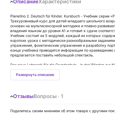
Описание
Характеристики
Planetino 2. Deutsch für Kinder. Kursbuch - Учебник серии «P
Трехуровневый курс для детей младшего школьного возрас
основан на мультисенсорной методике и плавно развивае
владения языком до уровня A1 и готовит к сдаче соответ
Учебник состоит из 5 модулей, каждый из которых содер
коротких урока с методически разнообразными заданиями
упражнения, фонетические упражнения и разработку пор
конце учебника приводится информация по краеведению и
предлагается поставить небольшой спектакль.
Das neue Lehrwerk für die Grundschule - in drei Bänden zur N
Voraussetzungen: Keine Vorkenntnisse erforderlich
Zielgruppe: Der Kurs wendet sich an
Развернуть описание
sieben- bis zehnjährige Kinder, die im In- oder Ausland ohne 
Lernziel: Drei Bände führen zur Niveaustufe A1.
Planetino orientiert sich an den Vorgaben des Europäischen 
Отзывы
Вопросы · 1
Jeder Band bietet 5 Module, die jeweils nach dem gleichen Pr
•Einstieg über 1-2 themenbezogenen Comics, die bereits bek
•3-4 kurze Lektionen à 2-4 Seiten
Поделитесь своим мнением об этом товаре с другими по
•Übersichtsseite mit Grammatik und wichtigen Wendungen