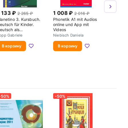
 133
1 008
2 265
2 016
lanetino 3. Kursbuch.
Phonetik A1 mit Audios
eutsch für Kinder.
online und App mit
eutsch als
Videos
remdsprache
opp Gabriele
Niebisch Daniela
В корзину
В корзину
-50%
-50%