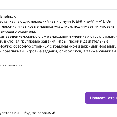
lanetino».
та, изучающих немецкий язык с нуля (CEFR Pre-A1 – A1). Он
т лексику и языковые навыки учащихся, поднимает их уровень
ствующего экзамена.
жит введение-комикс с уже знакомыми ученикам структурами; 
, включая групповые задания, игры, песни и двигательные
тфолио; обзорную страницу с грамматикой и важными фразами.
 праздникам, игровые задания, список слов, а также ученикам
iveaustufe A1!
Vorkenntnisse Deutsch lernen.
Referenzrahmens und setzt den Portfoliogedanken konkret um.
Написать отз
inzip aufgebaut sind:
annte Strukturen aufnehmen
купателями — будьте первыми!