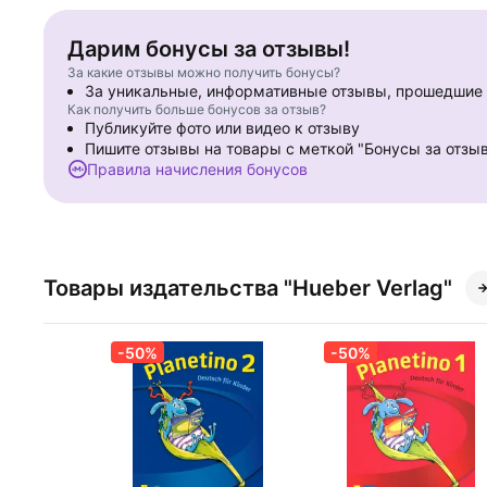
Am Abschluss des Bandes werden ein darstellendes Spiel, Info
Дарим бонусы за отзывы!
chronologische Liste des aktiven und passiven Wortschatzes 
За какие отзывы можно получить бонусы?
За уникальные, информативные отзывы, прошедши
Phonetikübungen sowie die Entwicklung eines Portfolios sind 
Как получить больше бонусов за отзыв?
Partner- und Gruppenarbeit, Spiele, Lieder und Bewegungsübu
Публикуйте фото или видео к отзыву
Пишите отзывы на товары с меткой "Бонусы за отзы
Im Anschluss an Planetino kann mit Planet 2 und Planet 3 bzw
Правила начисления бонусов
werden.
Товары издательства "Hueber Verlag"
-50%
-50%