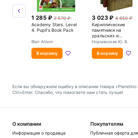
1 285
3 023
2 570
4 650
Academy Stars. Level
Кириллические
4. Pupil's Book Pack
памятники на
уральских и
алтайских языках. В
Blair Alison
Норманская Ю. В.
томах
В корзину
В корзину
Если вы обнаружили ошибку в описании товара «Planetino 2. 
Ctrl+Enter. Спасибо, что помогаете нам стать лучше!
О компании
Покупателям
Информация о продавце
Публичная оферта для