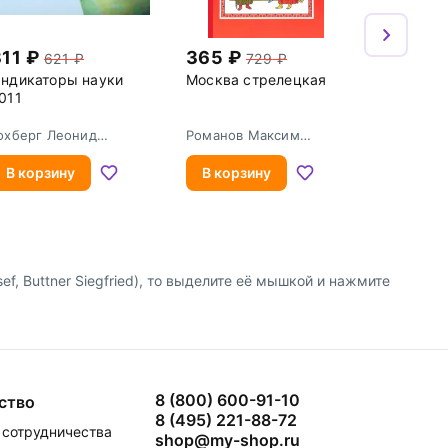
311
365
621
729
ндикаторы науки
Москва стрелецкая
011
охберг Леонид
Романов Максим
аркович
Юрьевич
В корзину
В корзину
sef, Buttner Siegfried), то выделите её мышкой и нажмите
8 (800) 600-91-10
ство
8 (495) 221-88-72
сотрудничества
shop@my-shop.ru