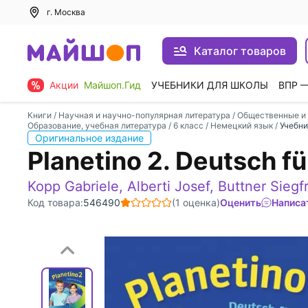
г. Москва
Каталог товаров
Акции
Майшоп.Гид
УЧЕБНИКИ ДЛЯ ШКОЛЫ
ВПР 
Книги
/
Научная и научно-популярная литература
/
Общественные и 
Образование, учебная литература
/
6 класс
/
Немецкий язык
/
Учебни
Оригинальное издание
Planetino 2. Deutsch f
Kopp Gabriele
,
Alberti Josef
,
Buttner Siegf
Код товара:
546490
(1 оценка)
Оценить
Написа