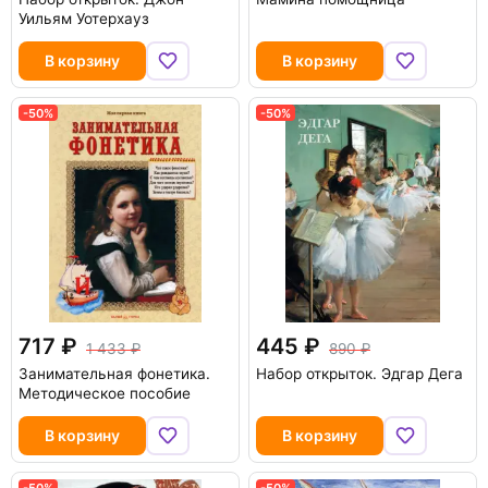
Уильям Уотерхауз
В корзину
В корзину
-50%
-50%
717
445
1 433
890
Занимательная фонетика.
Набор открыток. Эдгар Дега
Методическое пособие
В корзину
В корзину
-50%
-50%