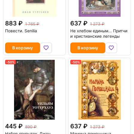
883
637
1 765
1 273
Повести. Senilia
Не хлебом единым... Притчи
и христианские легенды
В корзину
В корзину
-50%
-50%
445
637
890
1 273
Набор открыток. Джон
Мамина помощница