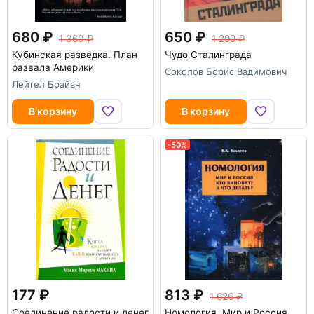
680
650
1 360
1 299
Кубинская разведка. План
Чудо Сталинграда
развала Америки
Соколов Борис Вадимович
Лейтел Брайан
В корзину
В корзину
-50%
177
813
1 626
Соединение радости и денег
Номология. Мир и Россия.