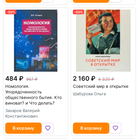
-50%
-50%
484
2 160
967
4 320
Номология.
Советский мир в открытке
Упорядоченность
Шабурова Ольга
общественного бытия. Кто
виноват? и Что делать?
Захаров Валерий
Константинович
В корзину
В корзину