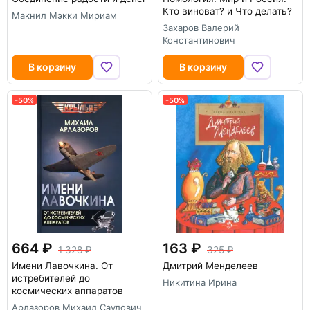
Кто виноват? и Что делать?
Макнил Мэкки Мириам
Захаров Валерий
Константинович
В корзину
В корзину
-50%
-50%
664
163
1 328
325
Имени Лавочкина. От
Дмитрий Менделеев
истребителей до
Никитина Ирина
космических аппаратов
Арлазоров Михаил Саулович