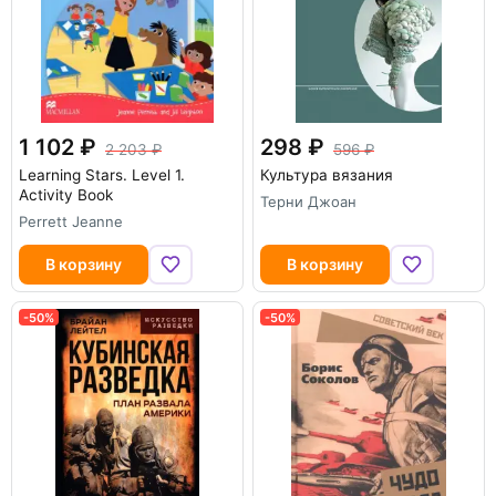
1 102
298
2 203
596
Learning Stars. Level 1.
Культура вязания
Activity Book
Терни Джоан
Perrett Jeanne
В корзину
В корзину
-50%
-50%