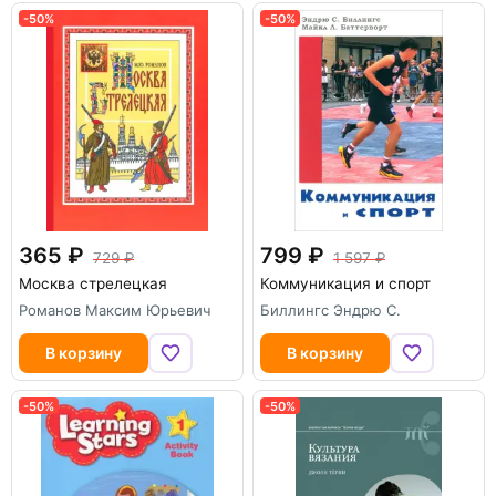
-50%
-50%
365
799
729
1 597
Москва стрелецкая
Коммуникация и спорт
Романов Максим Юрьевич
Биллингс Эндрю С.
В корзину
В корзину
-50%
-50%