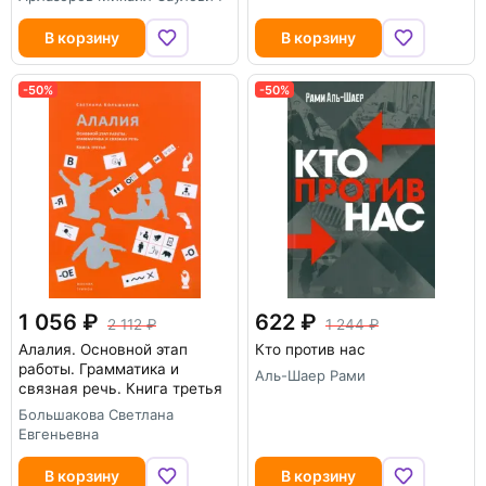
В корзину
В корзину
-50%
-50%
1 056
622
2 112
1 244
Алалия. Основной этап
Кто против нас
работы. Грамматика и
Аль-Шаер Рами
связная речь. Книга третья
Большакова Светлана
Евгеньевна
В корзину
В корзину