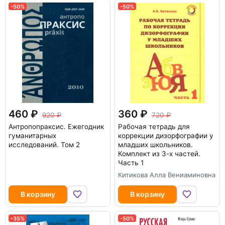
-50%
-50%
460
360
920
720
Антропопраксис. Ежегодник
Рабочая тетрадь для
гуманитарных
коррекции дизорфографии у
исследований. Том 2
младших школьников.
Комплект из 3-х частей.
Часть 1
Китикова Алла Вениаминовна
В корзину
В корзину
-35%
-50%