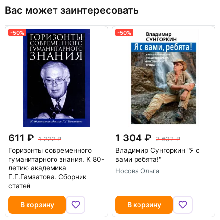
Вас может заинтересовать
-50%
-50%
611
1 304
1 222
2 607
Горизонты современного
Владимир Сунгоркин "Я с
гуманитарного знания. К 80-
вами ребята!"
летию академика
Носова Ольга
Г.Г.Гамзатова. Сборник
статей
В корзину
В корзину