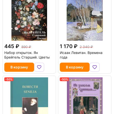
445
1 170
890
2 340
Набор открыток. Ян
Исаак Левитан. Времена
Брейгель Старший. Цветы
года
В корзину
В корзину
-50%
-50%