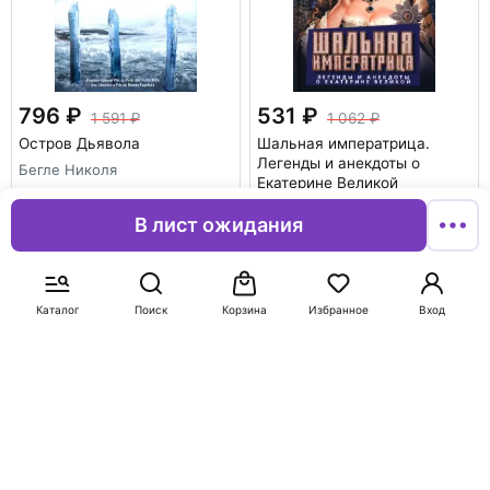
796
531
1 591
1 062
Остров Дьявола
Шальная императрица.
Легенды и анекдоты о
Бегле Николя
Екатерине Великой
Алдонин Сергей
В лист ожидания
В корзину
В корзину
-50%
-50%
Каталог
Поиск
Корзина
Избранное
Вход