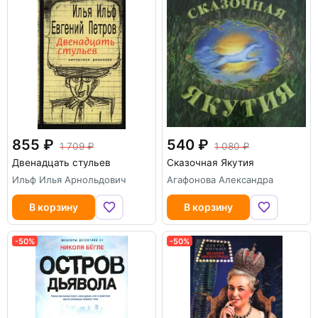
855
540
1 709
1 080
Двенадцать стульев
Сказочная Якутия
Ильф Илья Арнольдович
Агафонова Александра
В корзину
В корзину
-50%
-50%