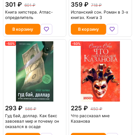
301
359
601
718
Книга хипстера. Атлас-
Испанский сон. Роман в 3-х
определитель
книгах. Книга 3
В корзину
В корзину
-50%
-50%
293
225
586
450
Гуд бай, доллар. Как бакс
Что рассказал мне
завоевал мир и почему он
Казанова
оказался в осаде