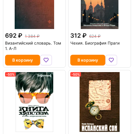
692
312
1 384
624
Византийский словарь. Том
Чехия. Биография Праги
1. А-Л
В корзину
В корзину
-50%
-50%