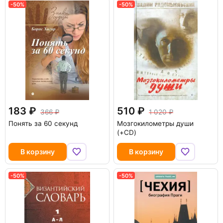
-50%
-50%
183
510
366
1 020
Понять за 60 секунд
Мозгокилометры души
(+CD)
В корзину
В корзину
-50%
-50%