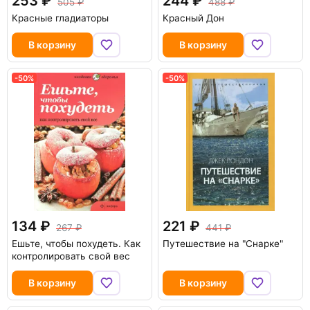
253
244
505
488
Красные гладиаторы
Красный Дон
В корзину
В корзину
-50%
-50%
134
221
267
441
Ешьте, чтобы похудеть. Как
Путешествие на "Снарке"
контролировать свой вес
В корзину
В корзину