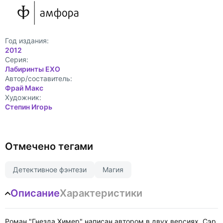
Год издания:
2012
Cерия:
Лабиринты EXO
Автор/составитель:
Фрай Макс
Художник:
Степин Игорь
Отмечено тегами
Детективное фэнтези
Магия
Описание
Характеристики
Роман "Гнезда Химер" написан автором в двух версиях. Сэр