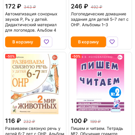
172
246
343
492
Автоматизация сонорных
Логопедические домашние
звуков Р, Рь у детей.
задания для детей 5–7 лет с
Дидактический материал
ОНР. Альбомы 1–3
для логопедов. Альбом 4
В корзину
В корзину
-50%
-50%
116
100
232
199
Развиваем связную речь у
Пишем и читаем. Тетрадь
детей 6-7 лет с ОНР. Альбом
№2. Обучение грамоте