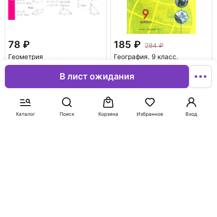
78
185
284
Геометрия
География. 9 класс.
Контурные карты. ФГОС
В лист ожидания
Матвеев А. В.
В корзину
В корзину
Каталог
Поиск
Корзина
Избранное
Вход
-50%
-50%