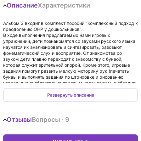
Описание
Характеристики
Альбом 3 входит в комплект пособий "Комплексный подход к
преодолению ОНР у дошкольников".
В ходе выполнения предлагаемых нами игровых
упражнений, дети познакомятся со звуками русского языка,
научатся их анализировать и синтезировать, разовьют
фонематический слух и восприятие. От знакомства со
звуком дети плавно переходят к знакомству с буквой,
которая служит зрительной опорой. Кроме этого, игровые
задания помогут развить мелкую моторику рук (печатать
буквы и выполнять задания по штриховке и рисованию
узоров нужно обязательно простым карандашом, а обводить
по контуру и раскрашивать - цветными карандашами),
подготовить к обучению грамоте и устранить недостатки в
Развернуть описание
развитии лексико-грамматического строя речи.
Задания каждого занятия помогут закрепить пройденный на
логопедических занятиях речевой материал.
Отзывы
Вопросы · 9