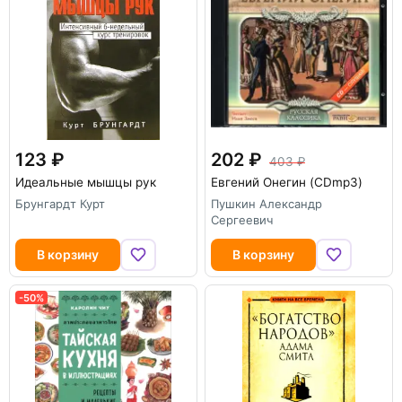
123
202
403
Идеальные мышцы рук
Евгений Онегин (CDmp3)
Брунгардт Курт
Пушкин Александр
Сергеевич
В корзину
В корзину
-50%