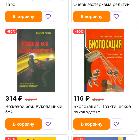
Таро
Очерк эзотеризма религий
В корзину
В корзину
-50%
-50%
314
116
628
232
Ножевой бой. Рукопашный
Биолокация. Практическое
бой
руководство
В корзину
В корзину
-50%
-50%