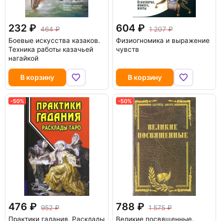
232
604
464
1 207
Боевые искусства казаков.
Физиогномика и выражение
Техника работы казачьей
чувств
нагайкой
В корзину
В корзину
-50%
-50%
476
788
952
1 575
Практики гадания. Расклады
Великие посвященные.