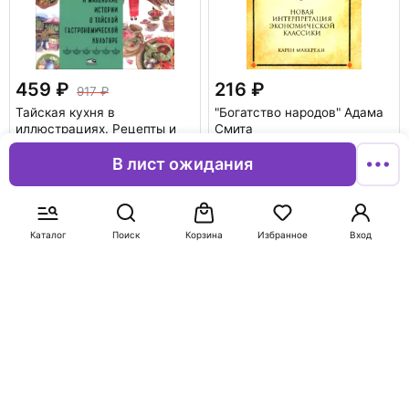
459
216
917
Тайская кухня в
"Богатство народов" Адама
иллюстрациях. Рецепты и
Смита
маленькие истории о
Маккреди Карен
тайской гастрономической
В лист ожидания
культуре
Чиу Каролин
В корзину
В корзину
Каталог
Поиск
Корзина
Избранное
Вход
-50%