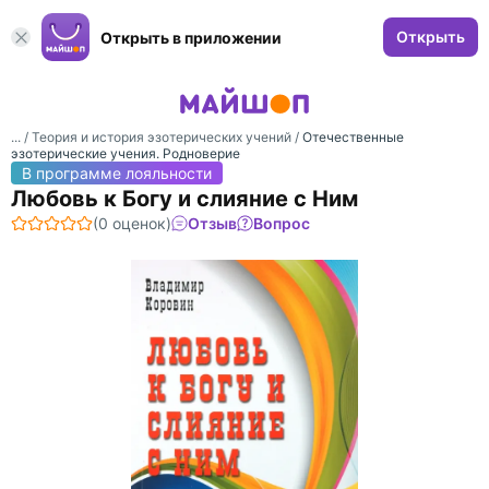
Открыть
Открыть в приложении
... /
Теория и история эзотерических учений
/
Отечественные
эзотерические учения. Родноверие
В программе лояльности
Любовь к Богу и слияние с Ним
(0 оценок)
Отзыв
Вопрос