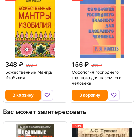
348
156
696
311
Божественные Мантры
Софология господнего
Изобилия
главного для наземного
человека
В корзину
В корзину
Вас может заинтересовать
-50%