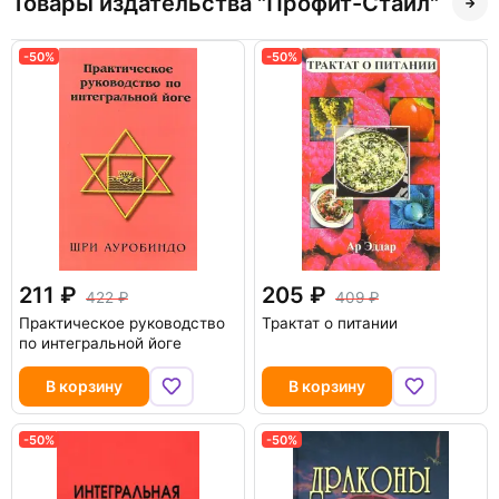
Товары издательства "Профит-Стайл"
-50%
-50%
211
205
422
409
Практическое руководство
Трактат о питании
по интегральной йоге
В корзину
В корзину
-50%
-50%