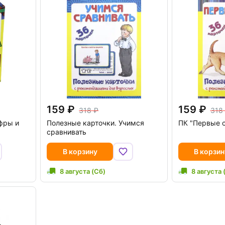
159
159
318
318
фры и
Полезные карточки. Учимся
ПК "Первые 
сравнивать
В корзину
В корзин
8 августа (Сб)
8 августа 