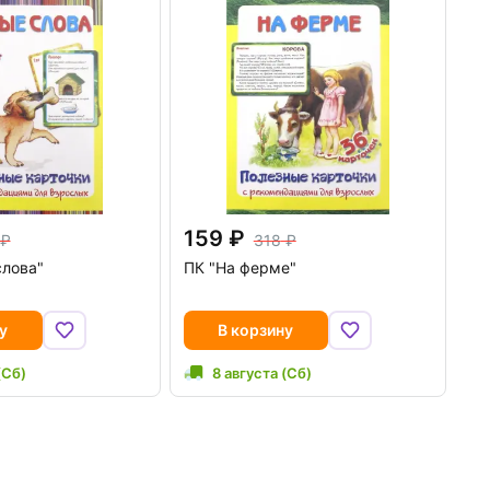
159
318
слова"
ПК "На ферме"
у
В корзину
(Сб)
8 августа (Сб)