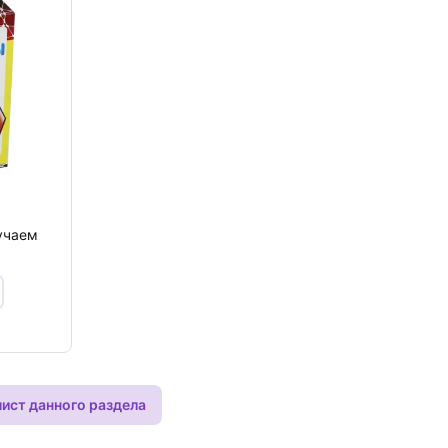
учаем
лист данного раздела