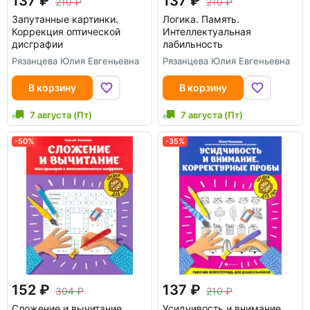
137
137
210
210
Запутанные картинки.
Логика. Память.
Коррекция оптической
Интеллектуальная
дисграфии
лабильность
Рязанцева Юлия Евгеньевна
Рязанцева Юлия Евгеньевна
В корзину
В корзину
7 августа (Пт)
7 августа (Пт)
-50%
-35%
152
137
304
210
Сложение и вычитание.
Усидчивость и внимание.