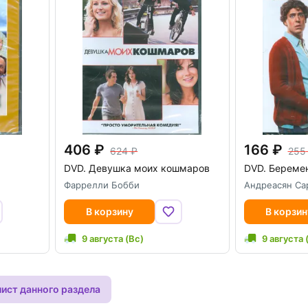
406
166
624
255
DVD.
Девушка моих кошмаров
DVD.
Береме
Фаррелли Бобби
Андреасян Са
В корзину
В корзин
9 августа (Вс)
9 августа 
лист данного раздела