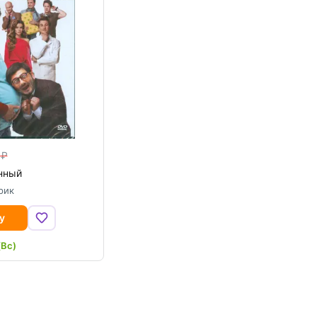
нный
рик
у
(Вс)