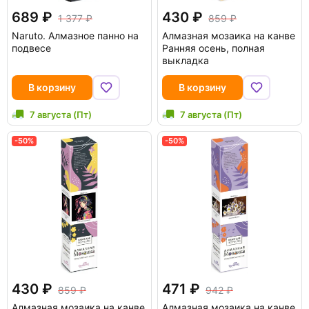
689
430
1 377
859
Naruto. Алмазное панно на
Алмазная мозаика на канве
подвесе
Ранняя осень, полная
выкладка
В корзину
В корзину
7 августа (Пт)
7 августа (Пт)
-50%
-50%
430
471
859
942
Алмазная мозаика на канве
Алмазная мозаика на канве