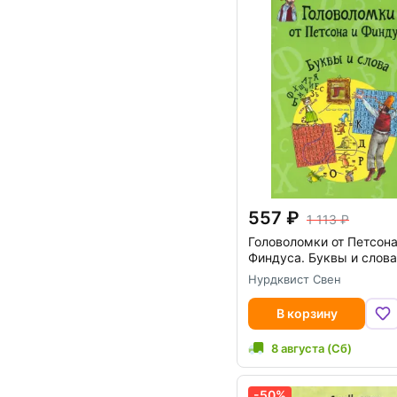
557
1 113
Головоломки от Петсона
Финдуса. Буквы и слова
Нурдквист Свен
В корзину
8 августа (Сб)
-50%