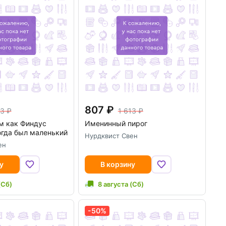
807
13
1 613
м как Финдус
Именинный пирог
огда был маленький
Нурдквист Свен
ен
у
В корзину
(Сб)
8 августа (Сб)
-50%