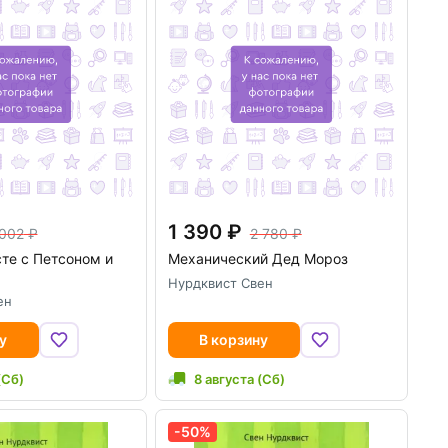
1 390
 002
2 780
те с Петсоном и
Механический Дед Мороз
Нурдквист Свен
ен
у
В корзину
(Сб)
8 августа (Сб)
-50%