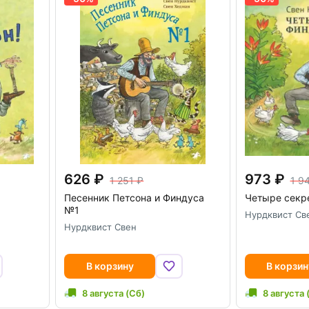
626
973
1 251
1 9
Песенник Петсона и Финдуса
Четыре секр
№1
Нурдквист Св
Нурдквист Свен
В корзину
В корзин
8 августа (Сб)
8 августа 