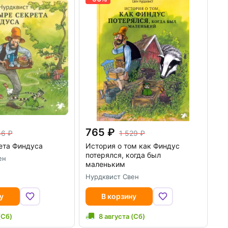
765
46
1 529
ета Финдуса
История о том как Финдус
потерялся, когда был
ен
маленьким
Нурдквист Свен
у
В корзину
(Сб)
8 августа (Сб)