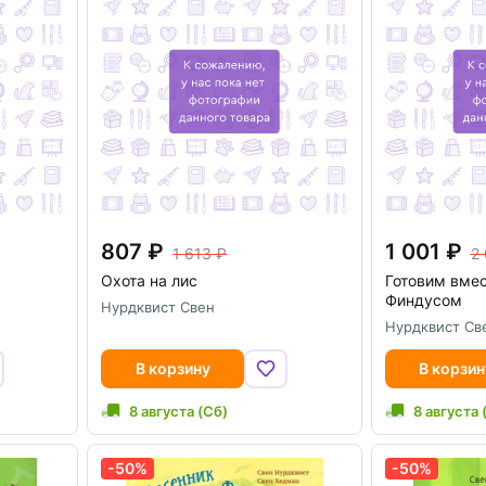
807
1 001
1 613
2
Охота на лис
Готовим вмес
Финдусом
Нурдквист Свен
Нурдквист Св
В корзину
В корзин
8 августа (Сб)
8 августа 
-50%
-50%