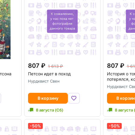
807
807
1 613
1 6
тсона
Петсон идет в поход
История о то
потерялся, к
Нурдквист Свен
Нурдквист Св
В корзину
В корзин
8 августа (Сб)
8 августа 
-50%
-50%