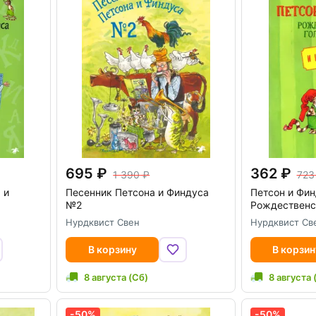
695
362
1 390
723
 и
Песенник Петсона и Финдуса
Петсон и Фин
№2
Рождественс
Нурдквист Свен
Нурдквист Св
В корзину
В корзин
8 августа (Сб)
8 августа 
-50%
-50%