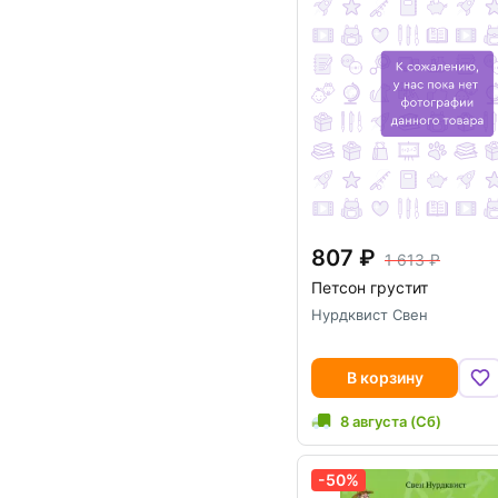
807
1 613
Петсон грустит
Нурдквист Свен
В корзину
8 августа (Сб)
-50%