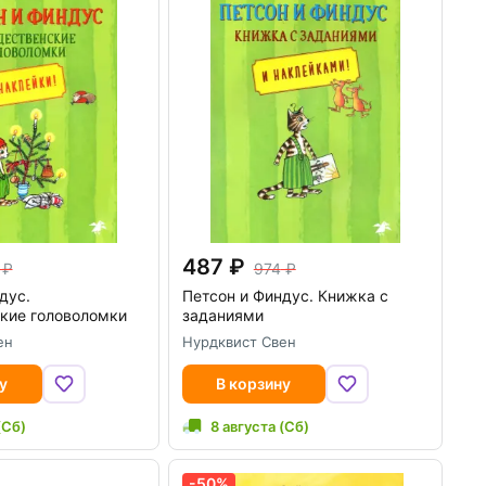
487
974
дус.
Петсон и Финдус. Книжка с
кие головоломки
заданиями
ен
Нурдквист Свен
у
В корзину
(Сб)
8 августа (Сб)
-50%