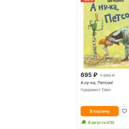
695
1 390
А ну-ка, Петсон!
Нурдквист Свен
В корзину
8 августа (Сб)