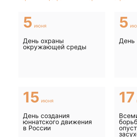
5
5
июня
ию
День охраны
День 
окружающей среды
15
17
июня
День создания
Всем
юннатского движения
борьб
в России
опус
засух