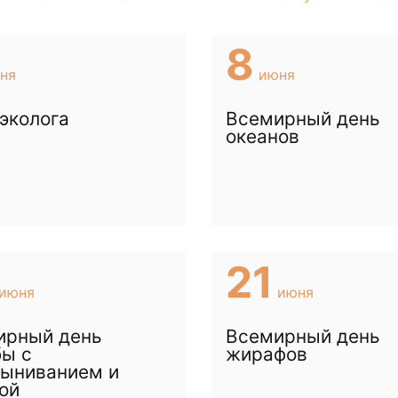
8
ня
июня
эколога
Всемирный день
океанов
21
июня
июня
ирный день
Всемирный день
ы с
жирафов
тыниванием и
ой