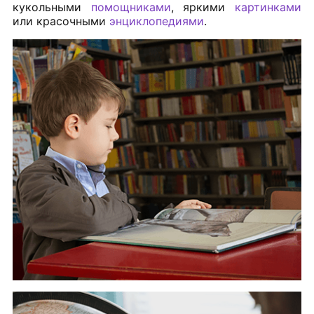
кукольными
помощниками
, яркими
картинками
или красочными
энциклопедиями
.