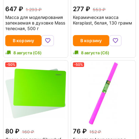
647
277
1 293
553
Масса для моделирования
Керамическая масса
запекаемая в духовке Mass
Keraplast, белая, 130 грамм
телесная, 500 г
В корзину
В корзину
8 августа (Сб)
8 августа (Сб)
-50%
-50%
80
76
160
152