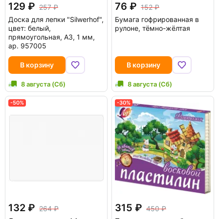
129
76
257
152
Доска для лепки "Silwerhof",
Бумага гофрированная в
цвет: белый,
рулоне, тёмно-жёлтая
прямоугольная, A3, 1 мм,
ар. 957005
В корзину
В корзину
8 августа (Сб)
8 августа (Сб)
-50%
-30%
132
315
264
450