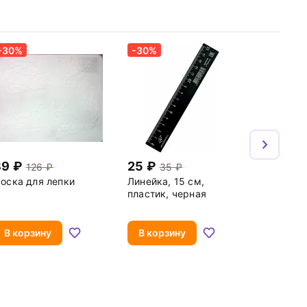
-30%
-30%
89
25
126
35
оска для лепки
Линейка, 15 см,
пластик, черная
В корзину
В корзину