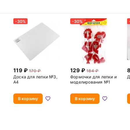
-30%
-30%
119
129
170
184
Доска для лепки №3,
Формочки для лепки и
Д
А4
моделирования №1
В корзину
В корзину