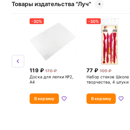
Товары издательства "Луч"
-30%
-30%
119
77
170
109
Доска для лепки №2,
Набор стеков Школа
А4
творчества, 4 штуки
В корзину
В корзину