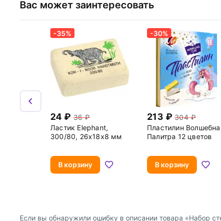
Вас может заинтересовать
-35%
-30%
24
213
36
304
Ластик Elephant,
Пластилин Волшебна
300/80, 26x18x8 мм
Палитра 12 цветов
В корзину
В корзину
Если вы обнаружили ошибку в описании товара «Набор стек