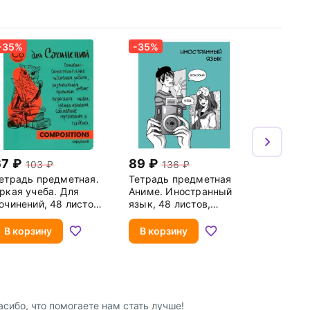
-35%
-35%
67
89
103
136
етрадь предметная.
Тетрадь предметная
ркая учеба. Для
Аниме. Иностранный
очинений, 48 листов,
язык, 48 листов,
иния
клетка
В корзину
В корзину
асибо, что помогаете нам стать лучше!