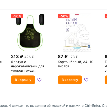
-50%
-50%
213
87
426
173
я
Фартук с
Картон белый, А4, 10
Т
нарукавниками для
листов
Я
уроков труда
с
Джойстики
л
В корзину
В корзину
ов, 4 штуки», то выделите её мышкой и нажмите Ctrl+Enter. Сп