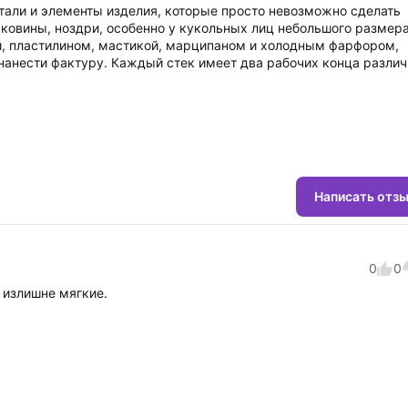
тали и элементы изделия, которые просто невозможно сделать
аковины, ноздри, особенно у кукольных лиц небольшого размера
ой, пластилином, мастикой, марципаном и холодным фарфором,
нанести фактуру. Каждый стек имеет два рабочих конца различ
Написать отз
0
0
 излишне мягкие.