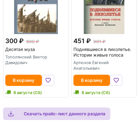
300
451
600
901
Десятая муза
Поднявшиеся в лихолетье.
Истории живые голоса
Тополянский Виктор
Давидович
Артюхов Евгений
Анатольевич
В корзину
В корзину
8 августа (Сб)
8 августа (Сб)
Скачать прайс-лист данного раздела