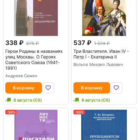
338
537
675
1 074
Герои Родины в названиях
Три Властителя. Иван IV -
улиц Москвы. О Героях
Петр I - Екатерина II
Советского Союза (1941-
Вольпе Михаил Львович
1991)
Андреев Семен
В корзину
В корзину
8 августа (Сб)
8 августа (Сб)
-50%
-50%