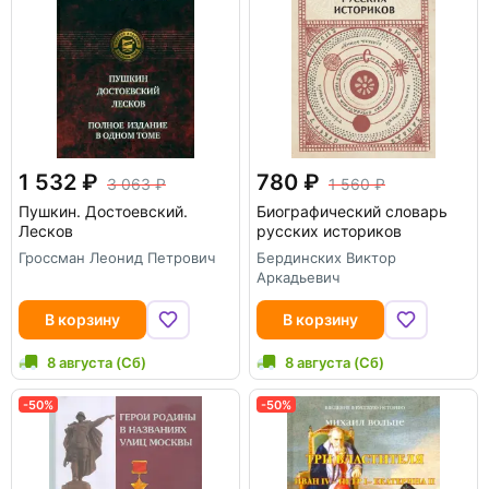
1 532
780
3 063
1 560
Пушкин. Достоевский.
Биографический словарь
Лесков
русских историков
Гроссман Леонид Петрович
Бердинских Виктор
Аркадьевич
В корзину
В корзину
8 августа (Сб)
8 августа (Сб)
-50%
-50%