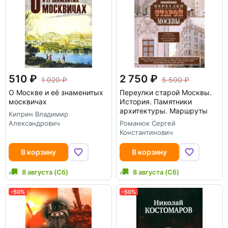
510
2 750
1 020
5 500
О Москве и её знаменитых
Переулки старой Москвы.
москвичах
История. Памятники
архитектуры. Маршруты
Киприн Владимир
Александрович
Романюк Сергей
Константинович
В корзину
В корзину
8 августа (Сб)
8 августа (Сб)
-50%
-50%