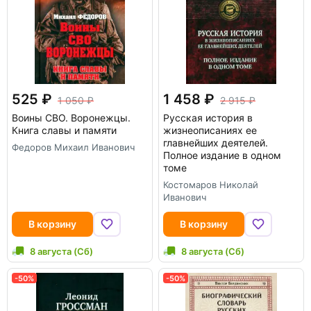
525
1 458
1 050
2 915
Воины СВО. Воронежцы.
Русская история в
Книга славы и памяти
жизнеописаниях ее
главнейших деятелей.
Федоров Михаил Иванович
Полное издание в одном
томе
Костомаров Николай
Иванович
В корзину
В корзину
8 августа (Сб)
8 августа (Сб)
-50%
-50%