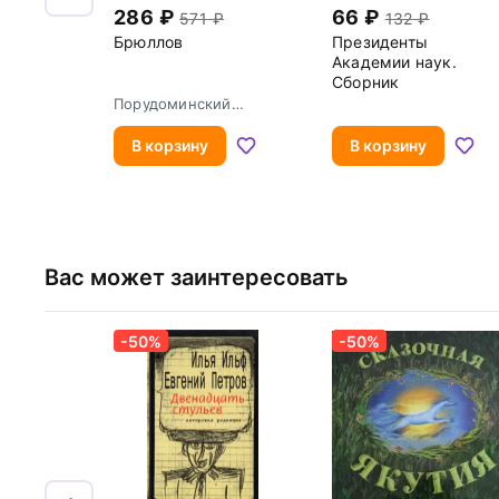
286
66
571
132
Брюллов
Президенты
Академии наук.
Сборник
Порудоминский
Владимир Ильич
В корзину
В корзину
Вас может заинтересовать
-50%
-50%