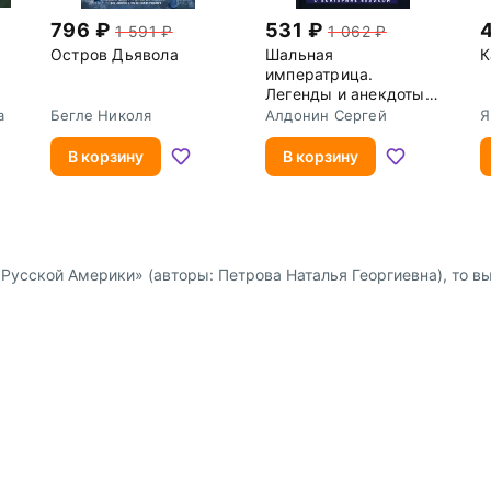
796
531
1 591
1 062
Остров Дьявола
Шальная
К
императрица.
Легенды и анекдоты о
Екатерине Великой
а
Бегле Николя
Алдонин Сергей
Я
В корзину
В корзину
усской Америки» (авторы: Петрова Наталья Георгиевна), то выд
Доставка и оплата
Сотрудниче
 физ. лиц
Пункты выдачи заказов и
Предложение 
курьерские службы
 юр. лиц
Партнёрская