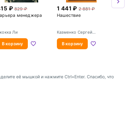
415
1 441
829
2 881
арьера менеджера
Нашествие
кокка Ли
Казменко Сергей
Вадимович
В корзину
В корзину
елите её мышкой и нажмите Ctrl+Enter. Спасибо, что
8 (800) 600-91-10
ство
8 (495) 221-88-72
сотрудничества
shop@my-shop.ru
 программа