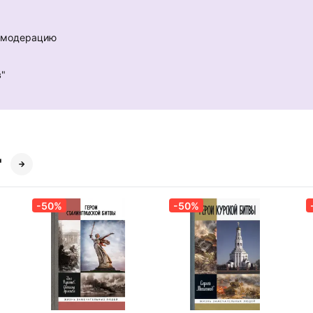
е модерацию
в"
"
-50%
-50%