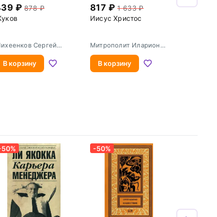
439
817
878
1 633
уков
Иисус Христос
ихеенков Сергей
Митрополит Иларион
горович
(Алфеев)
В корзину
В корзину
-50%
-50%