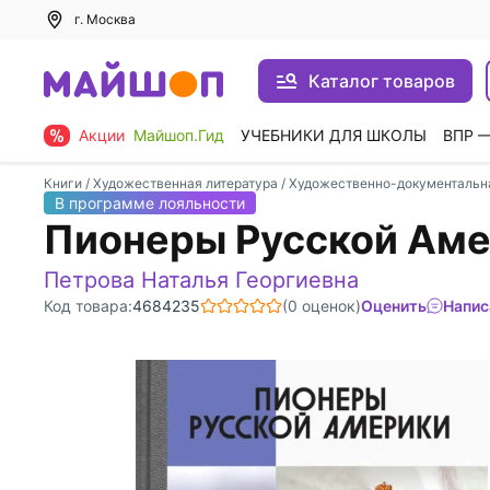
г. Москва
Каталог товаров
Акции
Майшоп.Гид
УЧЕБНИКИ ДЛЯ ШКОЛЫ
ВПР 
Книги
/
Художественная литература
/
Художественно-документальн
В программе лояльности
Пионеры Русской Ам
Петрова Наталья Георгиевна
Код товара:
4684235
(0 оценок)
Оценить
Напис