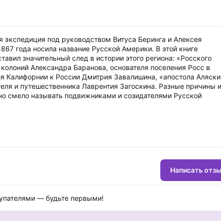
кая экспедиция под руководством Витуса Беринга и Алексея
867 года носила название Русской Америки. В этой книге
тавил значительный след в истории этого региона: «Росского
 колоний Александра Баранова, основателя поселения Росс в
я Калифорнии к России Дмитрия Завалишина, «апостола Аляски
теля и путешественника Лаврентия Загоскина. Разные причины 
ожно смело называть подвижниками и созидателями Русской
Написать отз
купателями — будьте первыми!