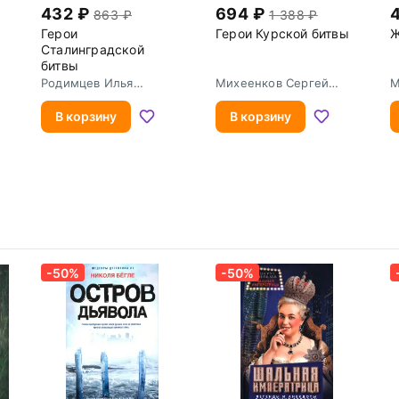
432
694
863
1 388
Герои
Герои Курской битвы
Ж
Сталинградской
битвы
Родимцев Илья
Михеенков Сергей
М
Александрович
Егорович
Е
В корзину
В корзину
-50%
-50%