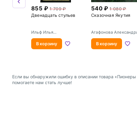
855
540
1 709
1 080
Двенадцать стульев
Сказочная Якутия
Ильф Илья
Агафонова Александр
Арнольдович
В корзину
В корзину
Если вы обнаружили ошибку в описании товара «Пионеры Р
помогаете нам стать лучше!
О компании
Покупателям
Информация о продавце
Публичная оферта для
Политика конфиденциальности
Публичная оферта для