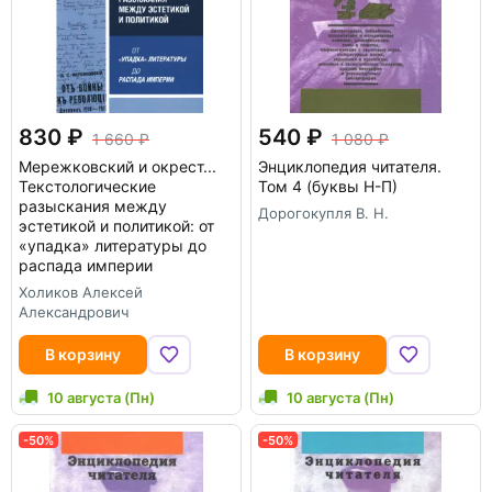
830
540
1 660
1 080
Мережковский и окрест...
Энциклопедия читателя.
Текстологические
Том 4 (буквы Н-П)
разыскания между
Дорогокупля В. Н.
эстетикой и политикой: от
«упадка» литературы до
распада империи
Холиков Алексей
Александрович
В корзину
В корзину
10 августа (Пн)
10 августа (Пн)
-50%
-50%