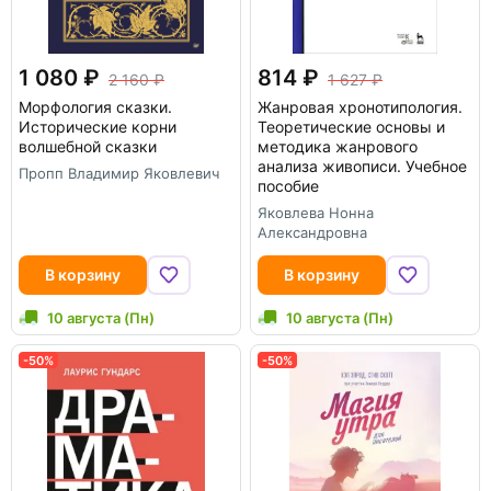
1 080
814
2 160
1 627
Морфология сказки.
Жанровая хронотипология.
Исторические корни
Теоретические основы и
волшебной сказки
методика жанрового
анализа живописи. Учебное
Пропп Владимир Яковлевич
пособие
Яковлева Нонна
Александровна
В корзину
В корзину
10 августа (Пн)
10 августа (Пн)
-50%
-50%