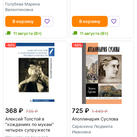
Голубева Марина
Валентиновна
В корзину
В корзину
11 августа (Вт)
11 августа (Вт)
-50%
-50%
368
725
735
1 449
Алексей Толстой в
Аполлинария Суслова
"хождениях по мукам"
Сараскина Людмила
четырех супружеств
Ивановна