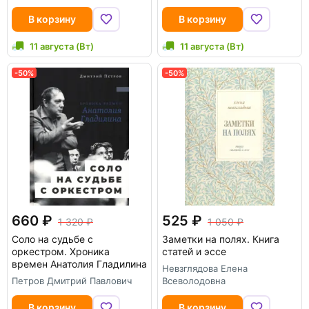
В корзину
В корзину
11 августа (Вт)
11 августа (Вт)
-50%
-50%
660
525
1 320
1 050
Соло на судьбе с
Заметки на полях. Книга
оркестром. Хроника
статей и эссе
времен Анатолия Гладилина
Невзглядова Елена
Петров Дмитрий Павлович
Всеволодовна
В корзину
В корзину