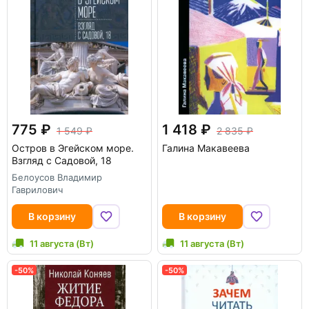
775
1 418
1 549
2 835
Остров в Эгейском море.
Галина Макавеева
Взгляд с Садовой, 18
Белоусов Владимир
Гаврилович
В корзину
В корзину
11 августа (Вт)
11 августа (Вт)
-50%
-50%