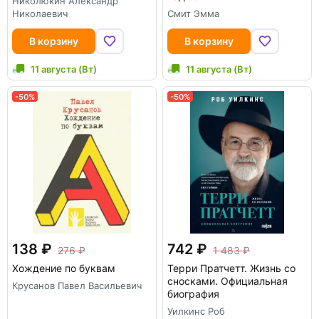
Николюкин Александр
Николаевич
Смит Эмма
В корзину
В корзину
11 августа (Вт)
11 августа (Вт)
-50%
-50%
138
742
276
1 483
Хождение по буквам
Терри Пратчетт. Жизнь со
сносками. Официальная
Крусанов Павел Васильевич
биография
Уилкинс Роб