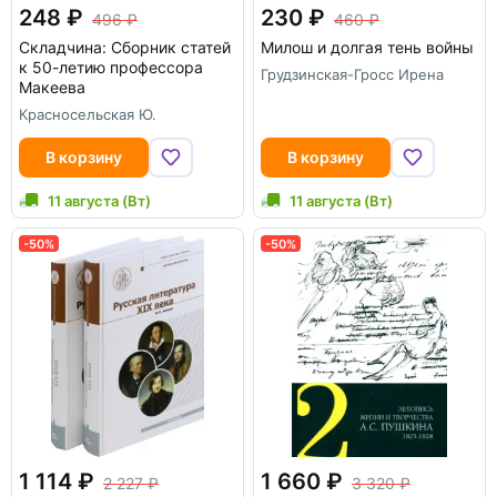
248
230
496
460
Складчина: Сборник статей
Милош и долгая тень войны
к 50-летию профессора
Грудзинская-Гросс Ирена
Макеева
Красносельская Ю.
В корзину
В корзину
11 августа (Вт)
11 августа (Вт)
-50%
-50%
1 114
1 660
2 227
3 320