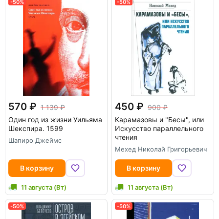
-50%
-50%
570
450
1 139
900
Один год из жизни Уильяма
Карамазовы и "Бесы", или
Шекспира. 1599
Искусство параллельного
чтения
Шапиро Джеймс
Мехед Николай Григорьевич
В корзину
В корзину
11 августа (Вт)
11 августа (Вт)
-50%
-50%