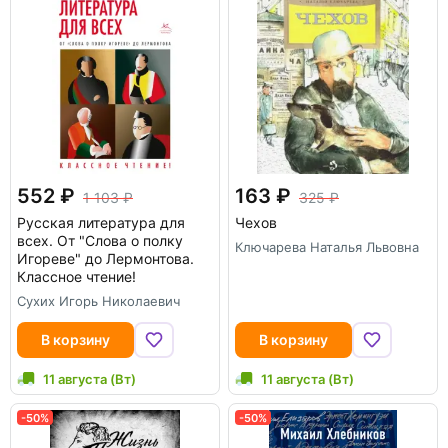
552
163
1 103
325
Русская литература для
Чехов
всех. От "Слова о полку
Ключарева Наталья Львовна
Игореве" до Лермонтова.
Классное чтение!
Сухих Игорь Николаевич
В корзину
В корзину
11 августа (Вт)
11 августа (Вт)
-50%
-50%