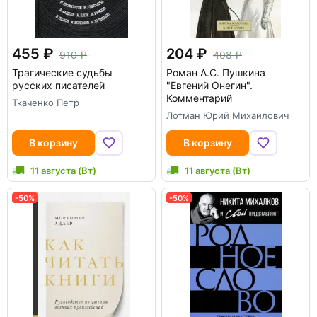
455
204
910
408
Трагические судьбы
Роман А.С. Пушкина
русских писателей
"Евгений Онегин".
Комментарий
Ткаченко Петр
Лотман Юрий Михайлович
В корзину
В корзину
11 августа (Вт)
11 августа (Вт)
-50%
-50%