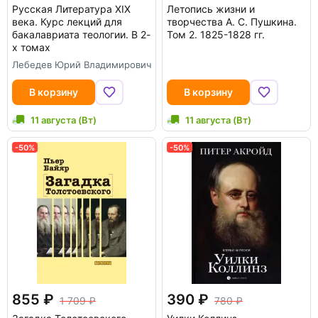
Русская Литература XIX
Летопись жизни и
века. Курс лекций для
творчества А. С. Пушкина.
бакалавриата теологии. В 2-
Том 2. 1825-1828 гг.
х томах
Лебедев Юрий Владимирович
В корзину
В корзину
11 августа (Вт)
11 августа (Вт)
-50%
-50%
855
390
1 709
780