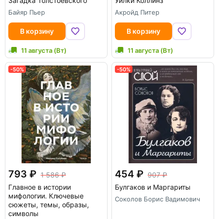
Загадка Толстоевского
Уилки Коллинз
Байяр Пьер
Акройд Питер
В корзину
В корзину
11 августа (Вт)
11 августа (Вт)
-50%
-50%
793
454
1 586
907
Главное в истории
Булгаков и Маргариты
мифологии. Ключевые
Соколов Борис Вадимович
сюжеты, темы, образы,
символы