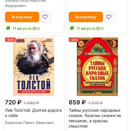
Шахмагонов Николай
Федорович
В корзину
В корзину
11 августа (Вт)
11 августа (Вт)
-50%
-50%
720
659
1 440
1 318
Лев Толстой. Долгая дорога
Тайны русских народных
к себе
сказок. Красны сказки не
письмом, а красны
Бирюков Павел Иванович
смыслом