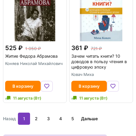
525
361
1 050
721
Житие Федора Абрамова
Зачем читать книги? 10
доводов в пользу чтения в
Коняев Николай Михайлович
цифровую эпоху
Ковач Миха
В корзину
В корзину
11 августа (Вт)
11 августа (Вт)
Назад
1
2
3
4
5
Дальше