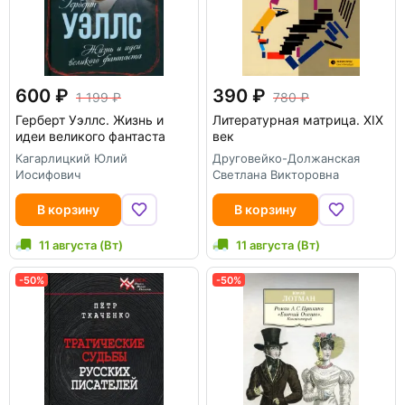
600
390
1 199
780
Герберт Уэллс. Жизнь и
Литературная матрица. ХIХ
идеи великого фантаста
век
Кагарлицкий Юлий
Друговейко-Должанская
Иосифович
Светлана Викторовна
В корзину
В корзину
11 августа (Вт)
11 августа (Вт)
-50%
-50%