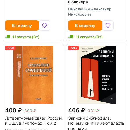
Фолкнера
Николюкин Александр
Николаевич
В корзину
В корзину
11 августа (Вт)
11 августа (Вт)
-50%
-50%
400
466
800
931
Литературные связи России
Записки библиофила.
и США в 4-х томах. Том 2
Почему книги имеют власть
над нами