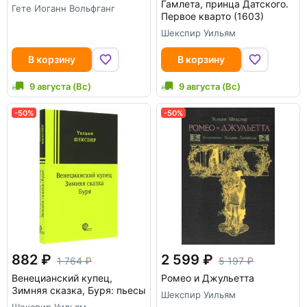
Гамлета, принца Датского.
Гете Иоганн Вольфганг
Первое кварто (1603)
Шекспир Уильям
В корзину
В корзину
9 августа (Вс)
9 августа (Вс)
-50%
-50%
882
2 599
1 764
5 197
Венецианский купец,
Ромео и Джульетта
Зимняя сказка, Буря: пьесы
Шекспир Уильям