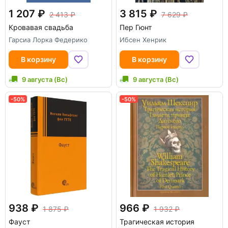
1 207
3 815
2 413
7 629
Кровавая свадьба
Пер Гюнт
Гарсиа Лорка Федерико
Ибсен Хенрик
В корзину
В корзину
9 августа (Вс)
9 августа (Вс)
-50%
-50%
938
966
1 875
1 932
Фауст
Трагическая история