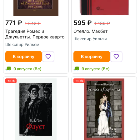
771
595
1 542
1 189
Трагедия Ромео и
Отелло. Макбет
Джульетты. Первое кварто
Шекспир Уильям
Шекспир Уильям
В корзину
В корзину
9 августа (Вс)
9 августа (Вс)
-50%
-50%