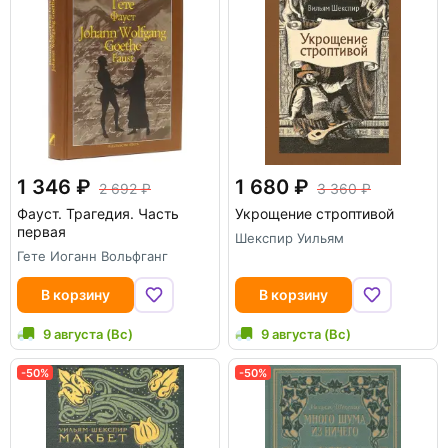
1 346
1 680
2 692
3 360
Фауст. Трагедия. Часть
Укрощение строптивой
первая
Шекспир Уильям
Гете Иоганн Вольфганг
В корзину
В корзину
9 августа (Вс)
9 августа (Вс)
-50%
-50%