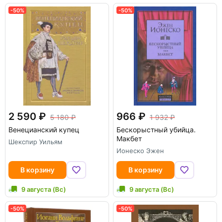
-50%
-50%
2 590
966
5 180
1 932
Венецианский купец
Бескорыстный убийца.
Макбет
Шекспир Уильям
Ионеско Эжен
В корзину
В корзину
9 августа (Вс)
9 августа (Вс)
-50%
-50%