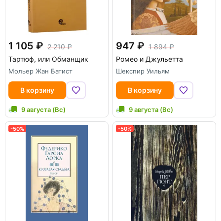
1 105
947
2 210
1 894
Тартюф, или Обманщик
Ромео и Джульетта
Мольер Жан Батист
Шекспир Уильям
В корзину
В корзину
9 августа (Вс)
9 августа (Вс)
-50%
-50%