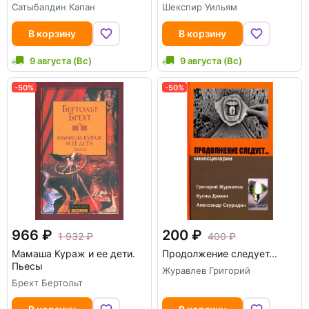
Сатыбалдин Капан
Шекспир Уильям
В корзину
В корзину
9 августа (Вс)
9 августа (Вс)
-50%
-50%
966
200
1 932
400
Мамаша Кураж и ее дети.
Продолжение следует...
Пьесы
Журавлев Григорий
Брехт Бертольт