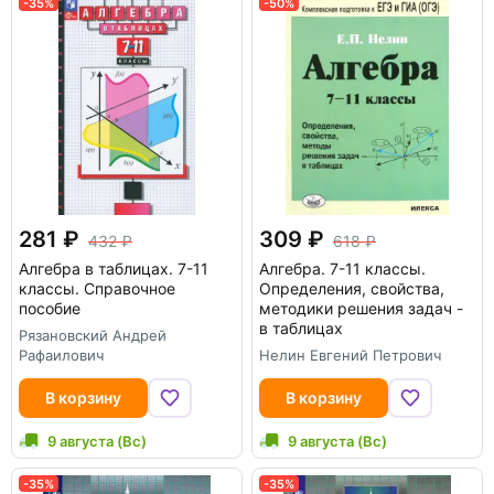
-35%
-50%
281
309
432
618
Алгебра в таблицах. 7-11
Алгебра. 7-11 классы.
классы. Справочное
Определения, свойства,
пособие
методики решения задач -
в таблицах
Рязановский Андрей
Рафаилович
Нелин Евгений Петрович
В корзину
В корзину
9 августа (Вс)
9 августа (Вс)
-35%
-35%