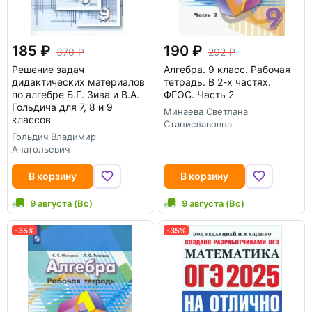
185
190
370
292
Решение задач
Алгебра. 9 класс. Рабочая
дидактических материалов
тетрадь. В 2-х частях.
по алгебре Б.Г. Зива и В.А.
ФГОС. Часть 2
Гольдича для 7, 8 и 9
Минаева Светлана
классов
Станиславовна
Гольдич Владимир
Анатольевич
В корзину
В корзину
9 августа (Вс)
9 августа (Вс)
-35%
-35%