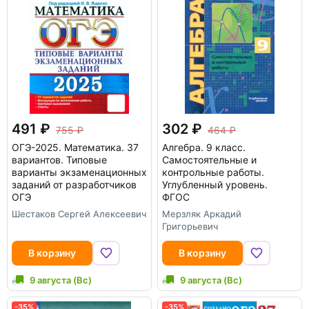
491
302
755
464
ОГЭ-2025. Математика. 37
Алгебра. 9 класс.
вариантов. Типовые
Самостоятельные и
варианты экзаменационных
контрольные работы.
заданий от разработчиков
Углубленный уровень.
ОГЭ
ФГОС
Шестаков Сергей Алексеевич
Мерзляк Аркадий
Григорьевич
В корзину
В корзину
9 августа (Вс)
9 августа (Вс)
-35%
-35%