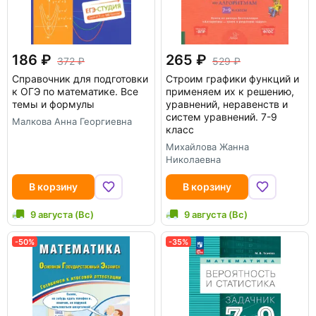
186
265
372
529
Справочник для подготовки
Строим графики функций и
к ОГЭ по математике. Все
применяем их к решению,
темы и формулы
уравнений, неравенств и
систем уравнений. 7-9
Малкова Анна Георгиевна
класс
Михайлова Жанна
Николаевна
В корзину
В корзину
9 августа (Вс)
9 августа (Вс)
-50%
-35%