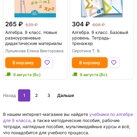
265
304
529
608
Алгебра. 9 класс. Новые
Алгебра. 9 класс. Базовый
разноуровневые
уровень. Тетрадь-
дидактические материалы
тренажер
Лукьянова Елена Викторовна
Сиротина Т. В.
В корзину
В корзину
9 августа (Вс)
9 августа (Вс)
Назад
1
2
3
Дальше
В нашем интернет-магазине вы найдете
учебники по алгебре
для 9 класса
, а также методические пособия, рабочие
тетради, наглядные пособия, мультимедийные курсы и всё,
что понадобится для учебного процесса.