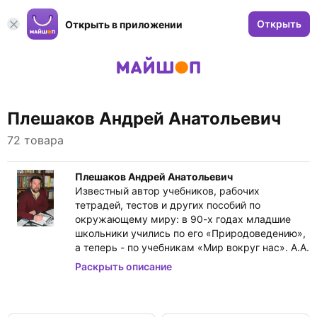
Открыть
Открыть в приложении
Плешаков Андрей Анатольевич
72 товара
Плешаков Андрей Анатольевич
Известный автор учебников, рабочих
тетрадей, тестов и других пособий по
окружающему миру: в 90-х годах младшие
школьники учились по его «Природоведению»,
а теперь - по учебникам «Мир вокруг нас». А.А.
Плешаков написал удивительные книги
Раскрыть описание
«Зеленые страницы» - о живой природе и
«Великан на поляне, или Первые уроки
экологической этики» - о том, как стать