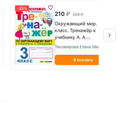
-35%
210
322
Окружающий мир. 3
класс. Тренажёр к
учебнику А. А.
Плешакова
Тихомирова Елена Михайловна
В корзину