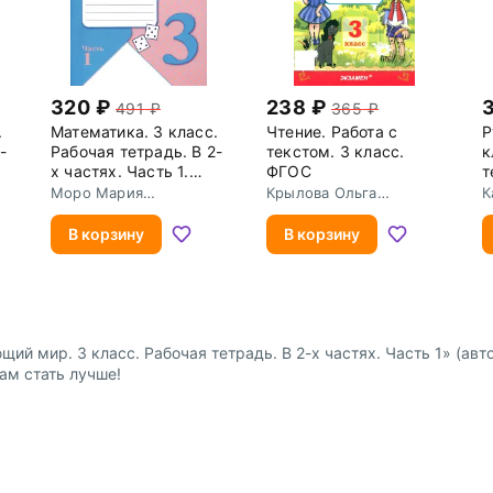
320
238
491
365
.
Математика. 3 класс.
Чтение. Работа с
Р
-
Рабочая тетрадь. В 2-
текстом. 3 класс.
к
х частях. Часть 1.
ФГОС
т
ФГОС
Ч
Моро Мария
Крылова Ольга
К
Игнатьевна
Николаевна
П
В корзину
В корзину
й мир. 3 класс. Рабочая тетрадь. В 2-х частях. Часть 1» (авт
нам стать лучше!
Доставка и оплата
Сотрудниче