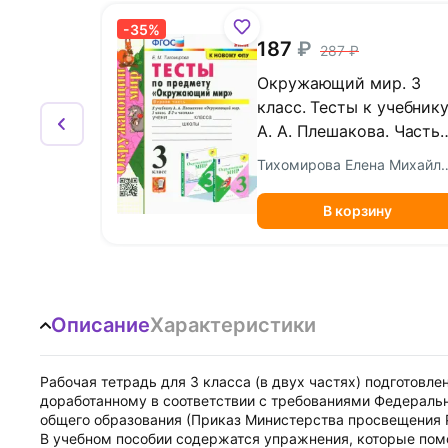
-35%
187
287
Окружающий мир. 3
класс. Тесты к учебник
А. А. Плешакова. Часть 1
ФГОС
Тихомирова Елен
В корзину
Описание
Характеристики
Рабочая тетрадь для 3 класса (в двух частях) подготовле
доработанному в соответствии с требованиями Федеральн
общего образования (Приказ Министерства просвещения РФ
В учебном пособии содержатся упражнения, которые пом