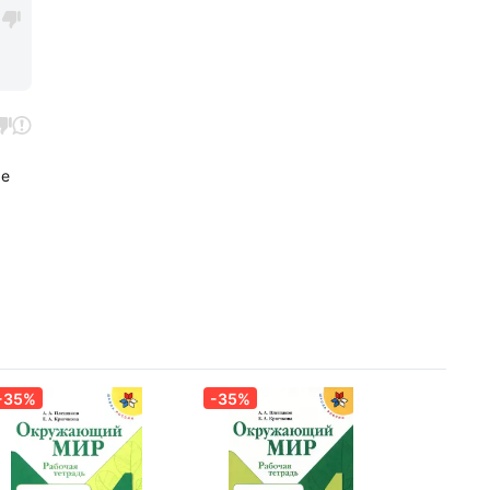
0
же
-35%
-35%