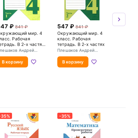
547
547
841
841
кружающий мир. 4
Окружающий мир. 4
ласс. Рабочая
класс. Рабочая
етрадь. В 2-х частях.
тетрадь. В 2-х частях
асть 1
лешаков Андрей
Плешаков Андрей
натольевич
Анатольевич
В корзину
В корзину
-35%
-35%