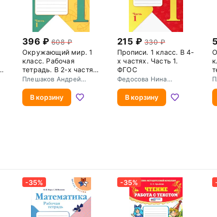
396
215
608
330
Окружающий мир. 1
Прописи. 1 класс. В 4-
О
класс. Рабочая
х частях. Часть 1.
к
х.
тетрадь. В 2-х частях.
ФГОС
т
Часть 1. ФГОС
Ч
Плешаков Андрей
Федосова Нина
П
Анатольевич
Алексеевна
А
В корзину
В корзину
-35%
-35%