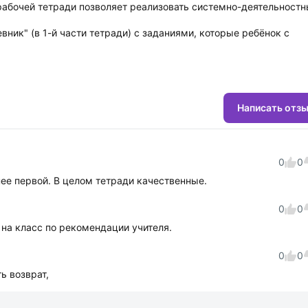
рабочей тетради позволяет реализовать системно-деятельност
ник" (в 1-й части тетради) с заданиями, которые ребёнок с
Написать отз
0
0
ее первой. В целом тетради качественные.
0
0
на класс по рекомендации учителя.
0
0
ь возврат,