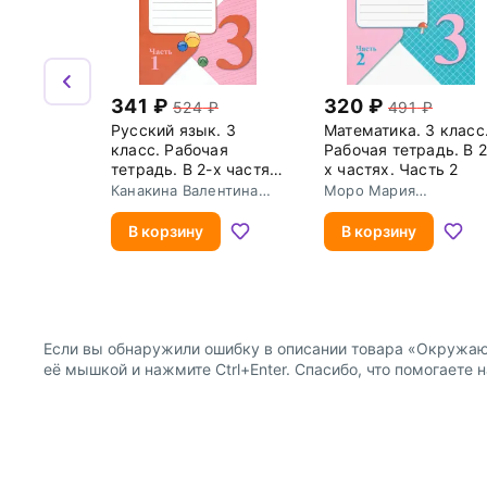
341
320
524
491
Русский язык. 3
Математика. 3 класс
класс. Рабочая
Рабочая тетрадь. В 2
тетрадь. В 2-х частях.
х частях. Часть 2
Часть 1
Канакина Валентина
Моро Мария
Павловна
Игнатьевна
В корзину
В корзину
Если вы обнаружили ошибку в описании товара «Окружающи
её мышкой и нажмите Ctrl+Enter. Спасибо, что помогаете 
О компании
Покупателям