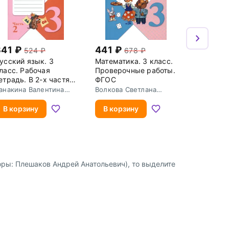
341
441
524
678
усский язык. 3
Математика. 3 класс.
ласс. Рабочая
Проверочные работы.
етрадь. В 2-х частях.
ФГОС
асть 2
анакина Валентина
Волкова Светлана
авловна
Ивановна
В корзину
В корзину
оры: Плешаков Андрей Анатольевич), то выделите
8 (800) 600-91-10
ство