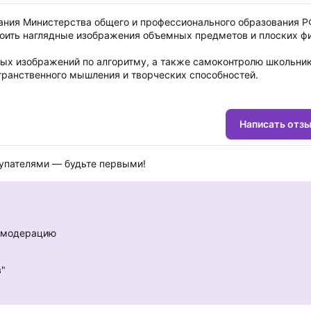
ния Министерства общего и профессионального образования Р
оить наглядные изображения объемных предметов и плоских ф
ных изображений по алгоритму, а также самоконтролю школьни
транственного мышления и творческих способностей.
Написать отз
купателями — будьте первыми!
е модерацию
в"