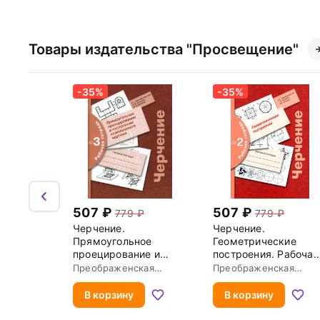
Товары издательства "Просвещение"
-35%
-35%
507
507
779
779
Черчение.
Черчение.
Прямоугольное
Геометрические
проецирование и
построения. Рабочая
построение
тетрадь № 2
Преображенская
Преображенская
комплексного
Наталья Георгиевна
Наталья Георгиевна
чертежа. Рабочая
В корзину
В корзину
тетрадь №3. ФГОС