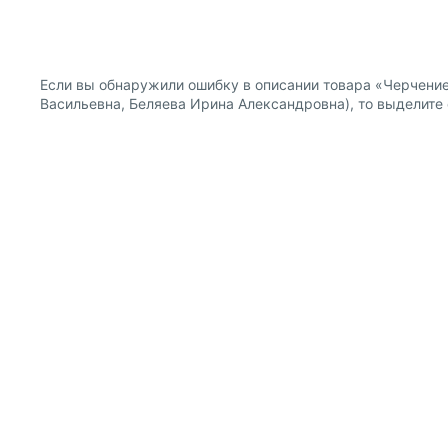
Если вы обнаружили ошибку в описании товара «Черчение
Васильевна, Беляева Ирина Александровна), то выделите е
О компании
Покупателям
Информация о продавце
Публичная оферта для
Политика конфиденциальности
Публичная оферта для
Как с нами связаться
Правила продажи
Прочие вопросы
Оформление заказа
Возврат товаров
Скидки