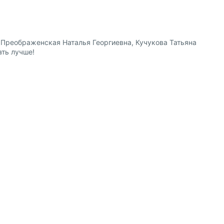
 Преображенская Наталья Георгиевна, Кучукова Татьяна
ать лучше!
8 (800) 600-91-10
ство
8 (495) 221-88-72
сотрудничества
shop@my-shop.ru
 программа