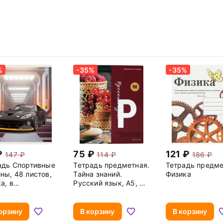
%
-35%
-35%
75
121
147
114
186
адь Спортивные
Тетрадь предметная.
Тетрадь предме
ны, 48 листов,
Тайна знаний.
Физика
а, в
Русский язык, А5, 48
ртименте
листов, линия
орзину
В корзину
В корзину