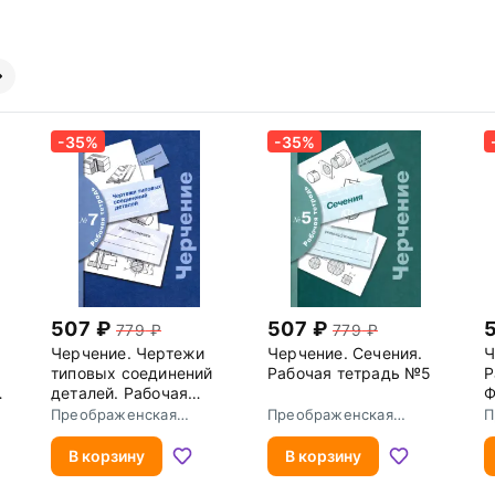
-35%
-35%
507
507
779
779
Черчение. Чертежи
Черчение. Сечения.
Ч
типовых соединений
Рабочая тетрадь №5
Р
деталей. Рабочая
тетрадь № 7. ФГОС
Преображенская
Преображенская
П
Наталья Георгиевна
Наталья Георгиевна
Н
В корзину
В корзину