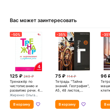
Вас может заинтересовать
-50%
-35%
-35
125
75
96
249
114
Тренажёр по
Тетрадь "Тайна
Тетр
чистописанию и
знаний. География",
маши
развитию речи. 4
А5, 48 листов,
клетк
класс. ФГОС
клетка
ассо
Жиренко Ольга
Егоровна
В корзину
В корзину
В к