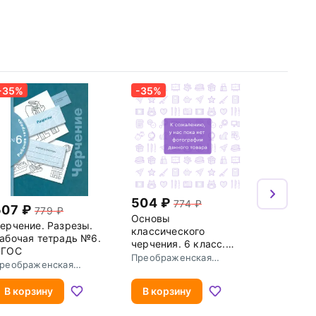
-35%
-35%
504
774
507
779
Основы
ерчение. Разрезы.
классического
абочая тетрадь №6.
черчения. 6 класс.
ФГОС
Рабочая тетрадь
Преображенская
реображенская
Наталья Георгиевна
аталья Георгиевна
В корзину
В корзину