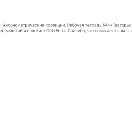
. Аксонометрические проекции. Рабочая тетрадь №4» (авторы:
ё мышкой и нажмите Ctrl+Enter. Спасибо, что помогаете нам ст
Доставка и оплата
Сотрудниче
 физ. лиц
Пункты выдачи заказов и
Предложение 
курьерские службы
 юр. лиц
Партнёрская
Способы оплаты