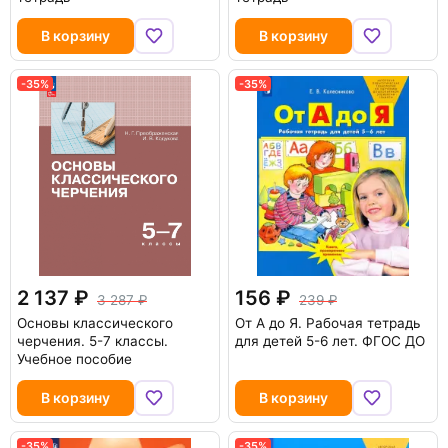
В корзину
В корзину
-35%
-35%
2 137
156
3 287
239
Основы классического
От А до Я. Рабочая тетрадь
черчения. 5-7 классы.
для детей 5-6 лет. ФГОС ДО
Учебное пособие
В корзину
В корзину
-35%
-35%