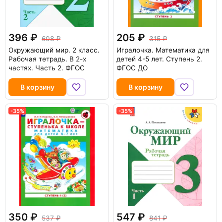
396
205
608
315
Окружающий мир. 2 класс.
Игралочка. Математика для
Рабочая тетрадь. В 2-х
детей 4-5 лет. Ступень 2.
частях. Часть 2. ФГОС
ФГОС ДО
В корзину
В корзину
-35%
-35%
350
547
537
841