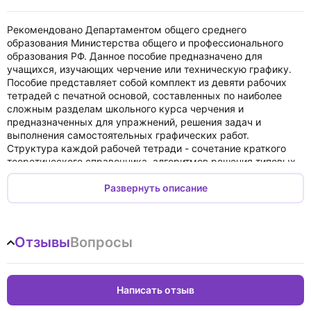
Рекомендовано Департаментом общего среднего
образования Министерства общего и профессионального
образования РФ. Данное пособие предназначено для
учащихся, изучающих черчение или техническую графику.
Пособие представляет собой комплект из девяти рабочих
тетрадей с печатной основой, составленных по наиболее
сложным разделам школьного курса черчения и
предназначенных для упражнений, решения задач и
выполнения самостоятельных графических работ.
Структура каждой рабочей тетради - сочетание краткого
теоретического справочника, алгоритмов решения типовых
задач; системы упражнений и разнообразных заданий.
Рабочая тетрадь №6 знакомит учащихся с простыми
Развернуть описание
разрезами и учит выполнению разрезов на комплексном и
аксонометрическом чертежах.
Отзывы
Вопросы
Написать отзыв