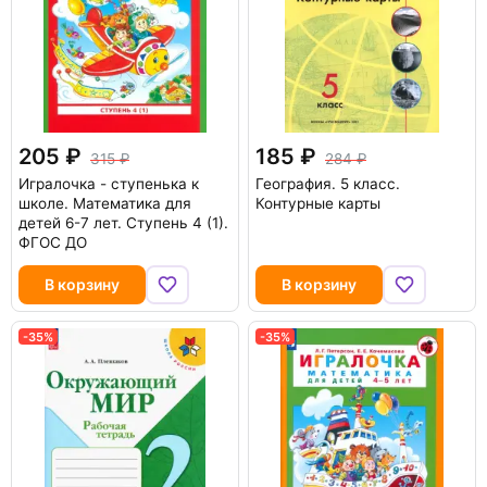
205
185
315
284
Игралочка - ступенька к
География. 5 класс.
школе. Математика для
Контурные карты
детей 6-7 лет. Ступень 4 (1).
ФГОС ДО
В корзину
В корзину
-35%
-35%